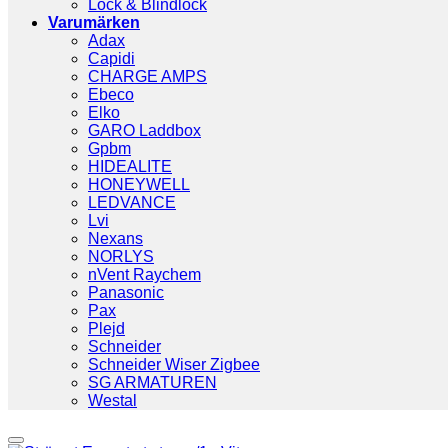
Lock & Blindlock
Varumärken
Adax
Capidi
CHARGE AMPS
Ebeco
Elko
GARO Laddbox
Gpbm
HIDEALITE
HONEYWELL
LEDVANCE
Lvi
Nexans
NORLYS
nVent Raychem
Panasonic
Pax
Plejd
Schneider
Schneider Wiser Zigbee
SG ARMATUREN
Westal