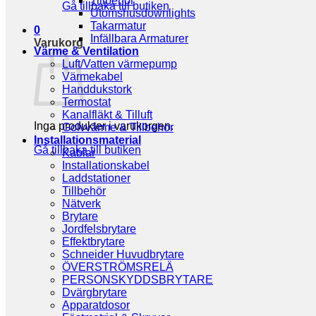
Tillbehör
Gå tillbaka till butiken
Utomshusdownlights
Takarmatur
0
Infällbara Armaturer
Varukorg
Värme & Ventilation
Luft/Vatten värmepump
Värmekabel
Handdukstork
Termostat
Kanalfläkt & Tilluft
Inga produkter i varukorgen.
Golvvärme & Tillbehör
Installationsmaterial
Gå tillbaka till butiken
Kablar
Installationskabel
Laddstationer
Tillbehör
Nätverk
Brytare
Jordfelsbrytare
Effektbrytare
Schneider Huvudbrytare
ÖVERSTRÖMSRELÄ
PERSONSKYDDSBRYTARE
Dvärgbrytare
Apparatdosor