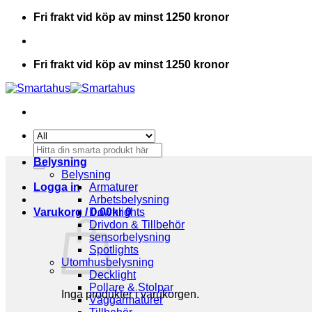
Skip
Fri frakt vid köp av minst 1250 kronor
to
content
Fri frakt vid köp av minst 1250 kronor
Sök
efter:
Belysning
Belysning
Logga in
Armaturer
Arbetsbelysning
Varukorg /
Downlights
0.00
kr
0
Drivdon & Tillbehör
sensorbelysning
Spotlights
Utomhusbelysning
Decklight
Pollare & Stolpar
Inga produkter i varukorgen.
Väggarmaturer