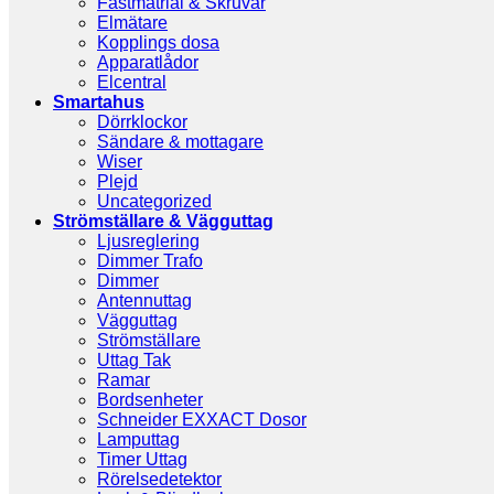
Fästmatrial & Skruvar
Elmätare
Kopplings dosa
Apparatlådor
Elcentral
Smartahus
Dörrklockor
Sändare & mottagare
Wiser
Plejd
Uncategorized
Strömställare & Vägguttag
Ljusreglering
Dimmer Trafo
Dimmer
Antennuttag
Vägguttag
Strömställare
Uttag Tak
Ramar
Bordsenheter
Schneider EXXACT Dosor
Lamputtag
Timer Uttag
Rörelsedetektor