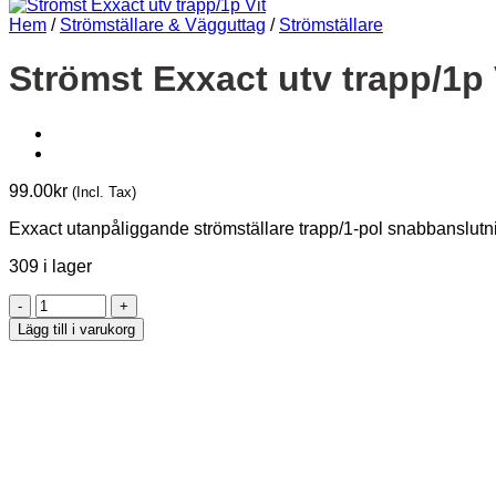
Hem
/
Strömställare & Vägguttag
/
Strömställare
Strömst Exxact utv trapp/1p 
99.00
kr
(Incl. Tax)
Exxact utanpåliggande strömställare trapp/1-pol snabbanslutn
309 i lager
Strömst
Exxact
Lägg till i varukorg
utv
trapp/1p
Vit
mängd