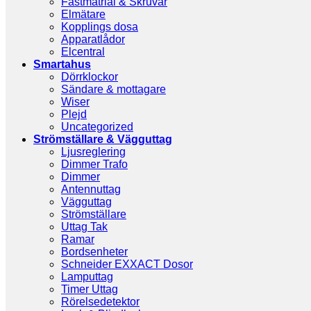
Fästmatrial & Skruvar
Elmätare
Kopplings dosa
Apparatlådor
Elcentral
Smartahus
Dörrklockor
Sändare & mottagare
Wiser
Plejd
Uncategorized
Strömställare & Vägguttag
Ljusreglering
Dimmer Trafo
Dimmer
Antennuttag
Vägguttag
Strömställare
Uttag Tak
Ramar
Bordsenheter
Schneider EXXACT Dosor
Lamputtag
Timer Uttag
Rörelsedetektor