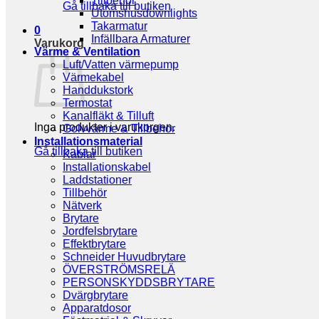
Tillbehör
Gå tillbaka till butiken
Utomshusdownlights
Takarmatur
0
Infällbara Armaturer
Varukorg
Värme & Ventilation
Luft/Vatten värmepump
Värmekabel
Handdukstork
Termostat
Kanalfläkt & Tilluft
Inga produkter i varukorgen.
Golvvärme & Tillbehör
Installationsmaterial
Gå tillbaka till butiken
Kablar
Installationskabel
Laddstationer
Tillbehör
Nätverk
Brytare
Jordfelsbrytare
Effektbrytare
Schneider Huvudbrytare
ÖVERSTRÖMSRELÄ
PERSONSKYDDSBRYTARE
Dvärgbrytare
Apparatdosor