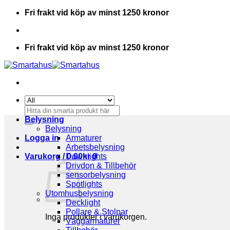
Skip
Fri frakt vid köp av minst 1250 kronor
to
content
Fri frakt vid köp av minst 1250 kronor
Sök
efter:
Belysning
Belysning
Logga in
Armaturer
Arbetsbelysning
Varukorg /
Downlights
0.00
kr
0
Drivdon & Tillbehör
sensorbelysning
Spotlights
Utomhusbelysning
Decklight
Pollare & Stolpar
Inga produkter i varukorgen.
Väggarmaturer