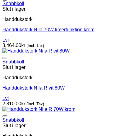
Snabbkoll
Slut i lager
Handdukstork
Handdukstork Nila 70W timerfunktion krom
Lvi
3,464.00
kr
(Incl. Tax)
Snabbkoll
Slut i lager
Handdukstork
Handdukstork Nila R vit 80W
Lvi
2,810.00
kr
(Incl. Tax)
Snabbkoll
Slut i lager
Handdukstork