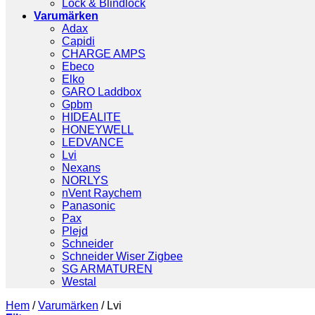
Lock & Blindlock
Varumärken
Adax
Capidi
CHARGE AMPS
Ebeco
Elko
GARO Laddbox
Gpbm
HIDEALITE
HONEYWELL
LEDVANCE
Lvi
Nexans
NORLYS
nVent Raychem
Panasonic
Pax
Plejd
Schneider
Schneider Wiser Zigbee
SG ARMATUREN
Westal
Hem
/
Varumärken
/
Lvi