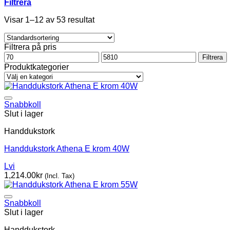
Filtrera
Visar 1–12 av 53 resultat
Filtrera på pris
Min
Max
Filtrera
pris
pris
Produktkategorier
Snabbkoll
Slut i lager
Handdukstork
Handdukstork Athena E krom 40W
Lvi
1,214.00
kr
(Incl. Tax)
Snabbkoll
Slut i lager
Handdukstork