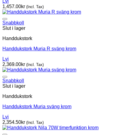
Lvi
1,457.00
kr
(Incl. Tax)
Snabbkoll
Slut i lager
Handdukstork
Handdukstork Muria R sväng krom
Lvi
2,369.00
kr
(Incl. Tax)
Snabbkoll
Slut i lager
Handdukstork
Handdukstork Muria sväng krom
Lvi
2,354.50
kr
(Incl. Tax)