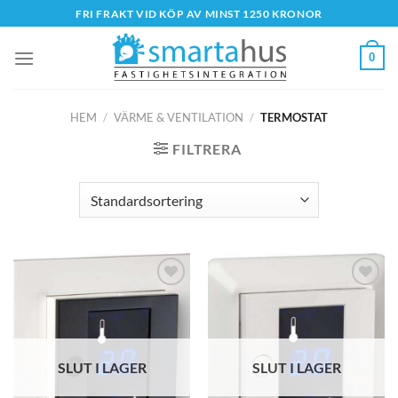
Skip
FRI FRAKT VID KÖP AV MINST 1250 KRONOR
to
content
0
HEM
/
VÄRME & VENTILATION
/
TERMOSTAT
FILTRERA
SLUT I LAGER
SLUT I LAGER