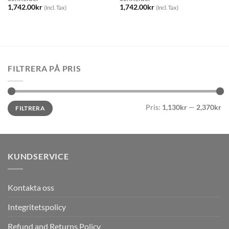
1,742.00
kr
1,742.00
kr
(Incl. Tax)
(Incl. Tax)
FILTRERA PÅ PRIS
Min
Max
Pris:
1,130kr
—
2,370kr
FILTRERA
pris
pris
KUNDSERVICE
Kontakta oss
Integritetspolicy
Refund and Returns Policy