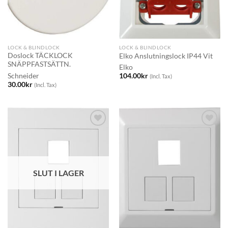
LOCK & BLINDLOCK
LOCK & BLINDLOCK
Doslock TÄCKLOCK
Elko Anslutningslock IP44 Vit
SNÄPPFASTSÄTTN.
Elko
Schneider
104.00
kr
(Incl. Tax)
30.00
kr
(Incl. Tax)
SLUT I LAGER