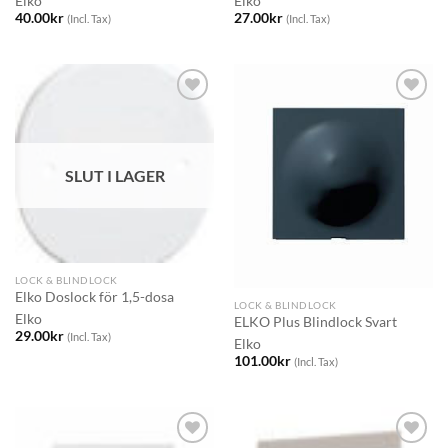
Elko
Elko
40.00
kr
27.00
kr
(Incl. Tax)
(Incl. Tax)
SLUT I LAGER
LOCK & BLINDLOCK
Elko Doslock för 1,5-dosa
LOCK & BLINDLOCK
Elko
ELKO Plus Blindlock Svart
29.00
kr
(Incl. Tax)
Elko
101.00
kr
(Incl. Tax)