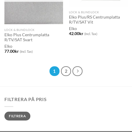
LOCK & BLINDLOCK
Elko Plus/RS Centrumplatta
R/TV/SAT Vit
Elko
LOCK & BLINDLOCK
42.00
kr
(Incl. Tax)
Elko Plus Centrumplatta
R/TV/SAT Svart
Elko
77.00
kr
(Incl. Tax)
1
2
FILTRERA PÅ PRIS
Min
Max
FILTRERA
pris
pris