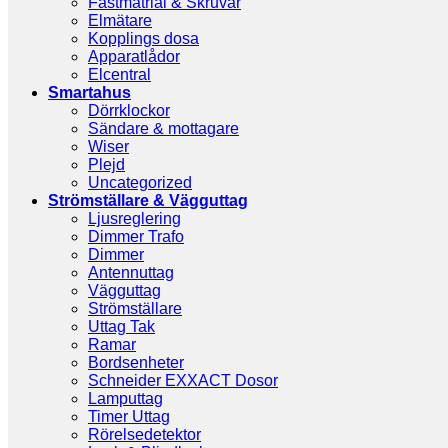
Fästmatrial & Skruvar
Elmätare
Kopplings dosa
Apparatlådor
Elcentral
Smartahus
Dörrklockor
Sändare & mottagare
Wiser
Plejd
Uncategorized
Strömställare & Vägguttag
Ljusreglering
Dimmer Trafo
Dimmer
Antennuttag
Vägguttag
Strömställare
Uttag Tak
Ramar
Bordsenheter
Schneider EXXACT Dosor
Lamputtag
Timer Uttag
Rörelsedetektor