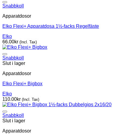
Snabbkoll
Apparatdosor
Elko Flexi+ Apparatdosa 1½-facks Regelfäste
Elko
66.00
kr
(Incl. Tax)
Snabbkoll
Slut i lager
Apparatdosor
Elko Flexi+ Bigbox
Elko
110.00
kr
(Incl. Tax)
Snabbkoll
Slut i lager
Apparatdosor