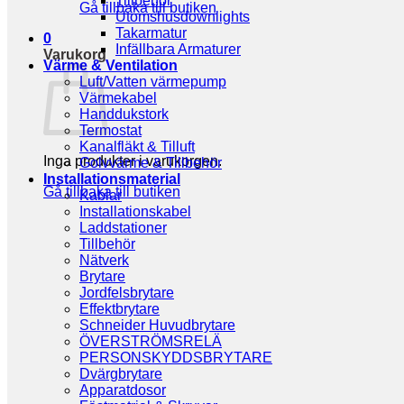
Tillbehör
Gå tillbaka till butiken
Utomshusdownlights
Takarmatur
0
Infällbara Armaturer
Varukorg
Värme & Ventilation
Luft/Vatten värmepump
Värmekabel
Handdukstork
Termostat
Kanalfläkt & Tilluft
Inga produkter i varukorgen.
Golvvärme & Tillbehör
Installationsmaterial
Gå tillbaka till butiken
Kablar
Installationskabel
Laddstationer
Tillbehör
Nätverk
Brytare
Jordfelsbrytare
Effektbrytare
Schneider Huvudbrytare
ÖVERSTRÖMSRELÄ
PERSONSKYDDSBRYTARE
Dvärgbrytare
Apparatdosor