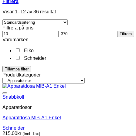
Filtrera
Visar 1–12 av 36 resultat
Filtrera på pris
Min
Max
Filtrera
pris
pris
Varumärken
Elko
Schneider
Tillämpa filter
Produktkategorier
Snabbkoll
Apparatdosor
Apparatdosa MIB-A1 Enkel
Schneider
215.00
kr
(Incl. Tax)