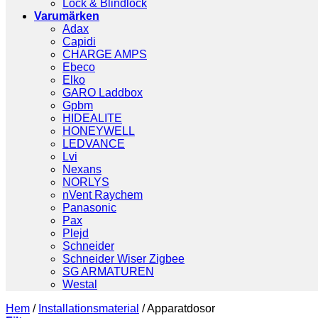
Lock & Blindlock
Varumärken
Adax
Capidi
CHARGE AMPS
Ebeco
Elko
GARO Laddbox
Gpbm
HIDEALITE
HONEYWELL
LEDVANCE
Lvi
Nexans
NORLYS
nVent Raychem
Panasonic
Pax
Plejd
Schneider
Schneider Wiser Zigbee
SG ARMATUREN
Westal
Hem
/
Installationsmaterial
/
Apparatdosor