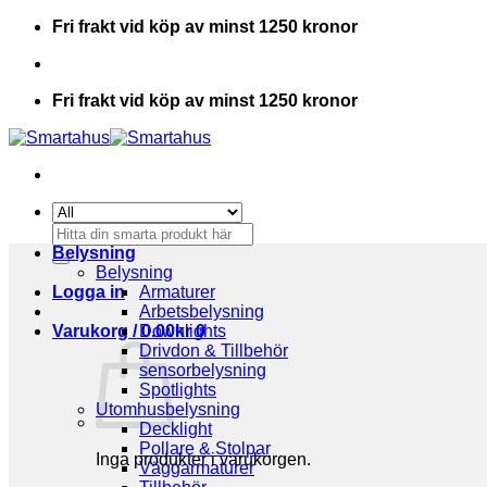
Skip
Fri frakt vid köp av minst 1250 kronor
to
content
Fri frakt vid köp av minst 1250 kronor
Sök
efter:
Belysning
Belysning
Logga in
Armaturer
Arbetsbelysning
Varukorg /
Downlights
0.00
kr
0
Drivdon & Tillbehör
sensorbelysning
Spotlights
Utomhusbelysning
Decklight
Pollare & Stolpar
Inga produkter i varukorgen.
Väggarmaturer