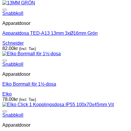
Snabbkoll
Apparatdosor
Apparatdosa TED-A13 13mm 3xØ16mm Grön
Schneider
82.00
kr
(Incl. Tax)
Snabbkoll
Apparatdosor
Elko Borrmall för 1½-dosa
Elko
78.00
kr
(Incl. Tax)
Snabbkoll
Apparatdosor