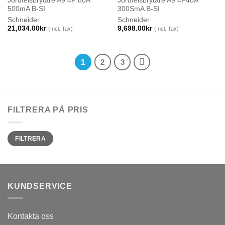
Jordfelsbrytare A9 4P 80A
Jordfelsbrytare A9 4P40A
500mA B-SI
300SmA B-SI
Schneider
Schneider
21,034.00
kr
9,698.00
kr
(Incl. Tax)
(Incl. Tax)
1
2
3
FILTRERA PÅ PRIS
Min
Max
FILTRERA
pris
pris
KUNDSERVICE
Kontakta oss