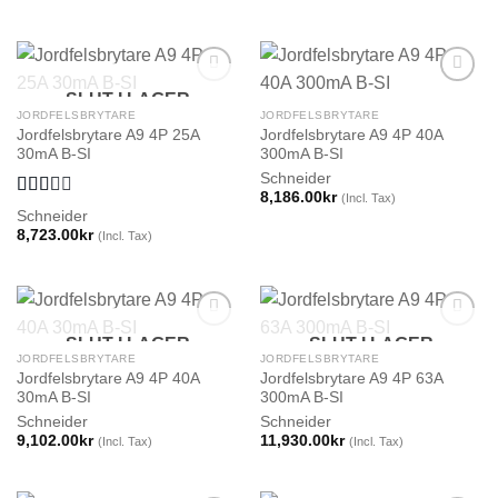
SLUT I LAGER
JORDFELSBRYTARE
JORDFELSBRYTARE
Jordfelsbrytare A9 4P 25A
Jordfelsbrytare A9 4P 40A
30mA B-SI
300mA B-SI
Schneider
8,186.00
kr
(Incl. Tax)
Betygsatt
Schneider
2.00
8,723.00
kr
(Incl. Tax)
av 5
SLUT I LAGER
SLUT I LAGER
JORDFELSBRYTARE
JORDFELSBRYTARE
Jordfelsbrytare A9 4P 40A
Jordfelsbrytare A9 4P 63A
30mA B-SI
300mA B-SI
Schneider
Schneider
9,102.00
kr
11,930.00
kr
(Incl. Tax)
(Incl. Tax)