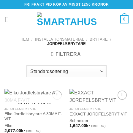
Skip
FRI FRAKT VID KÖP AV MINST 1250 KRONOR
to
content
0
HEM
/
INSTALLATIONSMATERIAL
/
BRYTARE
/
JORDFELSBRYTARE
FILTRERA
SLUT I LAGER
JORDFELSBRYTARE
JORDFELSBRYTARE
Elko Jordfelsbrytare A 30MA F-
EXXACT JORDFELSBRYT VIT
VIT
Schneider
Elko
1,647.00
kr
(Incl. Tax)
2,077.00
kr
(Incl. Tax)