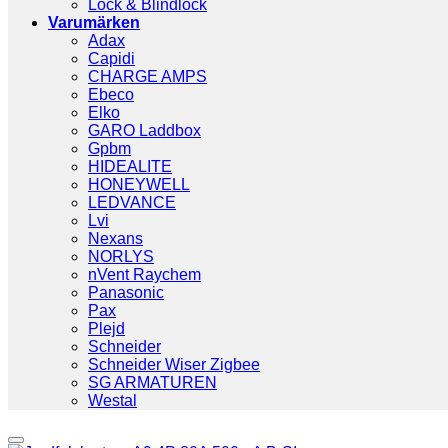
Lock & Blindlock
Varumärken
Adax
Capidi
CHARGE AMPS
Ebeco
Elko
GARO Laddbox
Gpbm
HIDEALITE
HONEYWELL
LEDVANCE
Lvi
Nexans
NORLYS
nVent Raychem
Panasonic
Pax
Plejd
Schneider
Schneider Wiser Zigbee
SG ARMATUREN
Westal