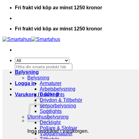
Skip
Fri frakt vid köp av minst 1250 kronor
to
content
Fri frakt vid köp av minst 1250 kronor
Sök
efter:
Belysning
Belysning
Logga in
Armaturer
Arbetsbelysning
Varukorg /
Downlights
0.00
kr
0
Drivdon & Tillbehör
sensorbelysning
Spotlights
Utomhusbelysning
Decklight
Pollare & Stolpar
Inga produkter i varukorgen.
Väggarmaturer