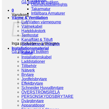
Tillbehör
Gå tillbaka till butiken
Utomshusdownlights
Takarmatur
0
Infällbara Armaturer
Varukorg
Värme & Ventilation
Luft/Vatten värmepump
Värmekabel
Handdukstork
Termostat
Kanalfläkt & Tilluft
Inga produkter i varukorgen.
Golvvärme & Tillbehör
Installationsmaterial
Gå tillbaka till butiken
Kablar
Installationskabel
Laddstationer
Tillbehör
Nätverk
Brytare
Jordfelsbrytare
Effektbrytare
Schneider Huvudbrytare
ÖVERSTRÖMSRELÄ
PERSONSKYDDSBRYTARE
Dvärgbrytare
Apparatdosor