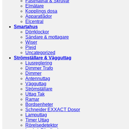
Fästmatrial & Skruvar
Elmätare
Kopplings dosa
Apparatlådor
Elcentral
Smartahus
Dörrklockor
Sändare & mottagare
Wiser
Plejd
Uncategorized
Strömställare & Vägguttag
Ljusreglering
Dimmer Trafo
Dimmer
Antennuttag
Vägguttag
Strömställare
Uttag Tak
Ramar
Bordsenheter
Schneider EXXACT Dosor
Lamputtag
Timer Uttag
Rörelsedetektor