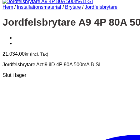
Hem
/
Installationsmaterial
/
Brytare
/
Jordfelsbrytare
Jordfelsbrytare A9 4P 80A 5
21,034.00
kr
(Incl. Tax)
Jordfelsbrytare Acti9 iID 4P 80A 500mA B-SI
Slut i lager