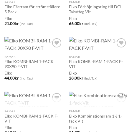
RAMAR
RAMAR
Elko Fästram för strömställare
Elko Förhöjningsring till DCL
5 Pack
Takuttag Vit
Elko
Elko
21.00
kr
66.00
kr
(Incl. Tax)
(Incl. Tax)
RAMAR
RAMAR
Elko KOMBI-RAM 1-FACK
Elko KOMBI-RAM 1-FACK F-
90X90 F-VIT
VIT
Elko
Elko
44.00
kr
28.00
kr
(Incl. Tax)
(Incl. Tax)
SLUT I LAGER
SLUT I LAGER
RAMAR
RAMAR
Elko KOMBI-RAM 1-FACK F-
Elko Kombinationsram 1½ 1-
VIT
fack Vit
Elko
Elko