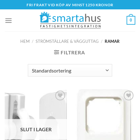
Skip
FRI FRAKT VID KÖP AV MINST 1250 KRONOR
to
content
0
HEM
/
STRÖMSTÄLLARE & VÄGGUTTAG
/
RAMAR
FILTRERA
SLUT I LAGER