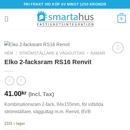
Skip
FRI FRAKT VID KÖP AV MINST 1250 KRONOR
to
content
0
HEM
/
STRÖMSTÄLLARE & VÄGGUTTAG
/
RAMAR
Elko 2-facksram RS16 Renvit
41.00
kr
(Incl. Tax)
Kombinationsram 2-fack, 84x155mm, för infällda
strömställare, vägguttag m.m. Renvit, BVB
2331 i lager