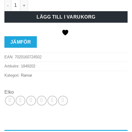
Elko 2-facksram RS16 Renvit mängd
LÄGG TILL I VARUKORG
JÄMFÖR
EAN:
7020160724502
Artikelnr:
1849202
Kategori:
Ramar
Elko