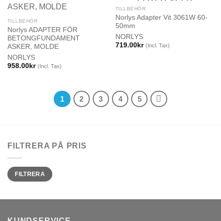
SLUT I LAGER
TILLBEHÖR
Norlys Adapter Vit 3061W 60-
TILLBEHÖR
50mm
Norlys ADAPTER FÖR
NORLYS
BETONGFUNDAMENT
719.00
kr
(Incl. Tax)
ASKER, MOLDE
NORLYS
958.00
kr
(Incl. Tax)
1
2
3
4
5
FILTRERA PÅ PRIS
Min
Max
FILTRERA
pris
pris
KUNDSERVICE