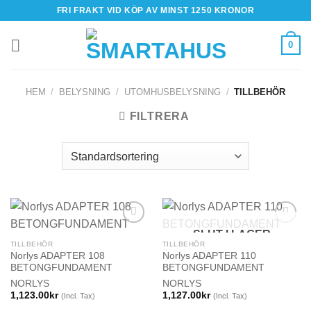
Skip
FRI FRAKT VID KÖP AV MINST 1250 KRONOR
to
content
0
HEM
/
BELYSNING
/
UTOMHUSBELYSNING
/
TILLBEHÖR
FILTRERA
SLUT I LAGER
TILLBEHÖR
TILLBEHÖR
Norlys ADAPTER 108
Norlys ADAPTER 110
BETONGFUNDAMENT
BETONGFUNDAMENT
NORLYS
NORLYS
1,123.00
kr
1,127.00
kr
(Incl. Tax)
(Incl. Tax)