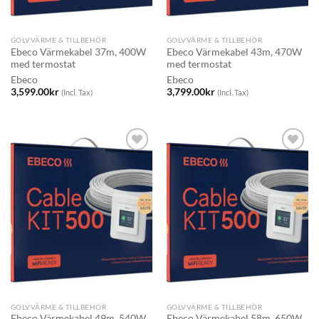
GOLVVÄRME & TILLBEHÖR
GOLVVÄRME & TILLBEHÖR
Ebeco Värmekabel 37m, 400W
Ebeco Värmekabel 43m, 470W
med termostat
med termostat
Ebeco
Ebeco
3,599.00
kr
3,799.00
kr
(Incl. Tax)
(Incl. Tax)
GOLVVÄRME & TILLBEHÖR
GOLVVÄRME & TILLBEHÖR
Ebeco Värmekabel 49m, 540W
Ebeco Värmekabel 58m, 650W