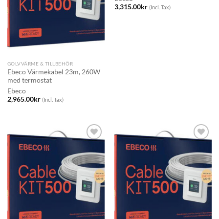
3,315.00
kr
(Incl. Tax)
GOLVVÄRME & TILLBEHÖR
Ebeco Värmekabel 23m, 260W
med termostat
Ebeco
2,965.00
kr
(Incl. Tax)