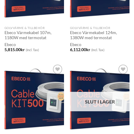
GOLVVÄRME & TILLBEHÖR
GOLVVÄRME & TILLBEHÖR
Ebeco Värmekabel 107m,
Ebeco Värmekabel 124m,
1180W med termostat
1380W med termostat
Ebeco
Ebeco
5,815.00
kr
6,112.00
kr
(Incl. Tax)
(Incl. Tax)
SLUT I LAGER