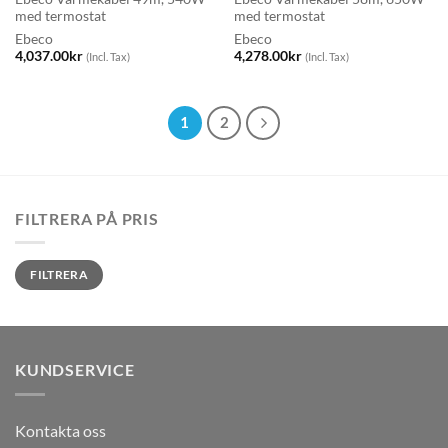
med termostat
med termostat
Ebeco
Ebeco
4,037.00
kr
4,278.00
kr
(Incl. Tax)
(Incl. Tax)
1
2
FILTRERA PÅ PRIS
Min
Max
FILTRERA
pris
pris
KUNDSERVICE
Kontakta oss