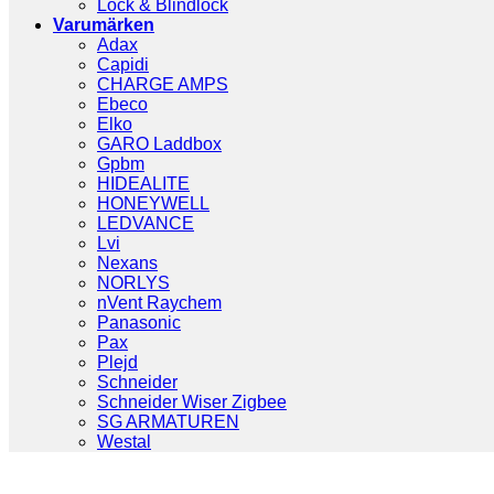
Lock & Blindlock
Varumärken
Adax
Capidi
CHARGE AMPS
Ebeco
Elko
GARO Laddbox
Gpbm
HIDEALITE
HONEYWELL
LEDVANCE
Lvi
Nexans
NORLYS
nVent Raychem
Panasonic
Pax
Plejd
Schneider
Schneider Wiser Zigbee
SG ARMATUREN
Westal