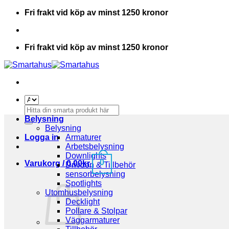
Skip
Fri frakt vid köp av minst 1250 kronor
to
content
Fri frakt vid köp av minst 1250 kronor
Sök
efter:
Belysning
Belysning
Logga in
Armaturer
Arbetsbelysning
Downlights
0
Varukorg /
0.00
kr
Drivdon & Tillbehör
sensorbelysning
Spotlights
Utomhusbelysning
Decklight
Pollare & Stolpar
Väggarmaturer