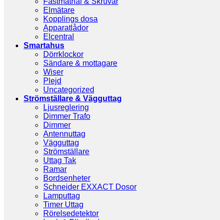
Fästmatrial & Skruvar
Elmätare
Kopplings dosa
Apparatlådor
Elcentral
Smartahus
Dörrklockor
Sändare & mottagare
Wiser
Plejd
Uncategorized
Strömställare & Vägguttag
Ljusreglering
Dimmer Trafo
Dimmer
Antennuttag
Vägguttag
Strömställare
Uttag Tak
Ramar
Bordsenheter
Schneider EXXACT Dosor
Lamputtag
Timer Uttag
Rörelsedetektor