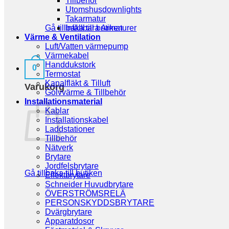
Tillbehör
Utomshusdownlights
Takarmatur
Gå tillbaka till butiken
Infällbara Armaturer
Värme & Ventilation
Luft/Vatten värmepump
Värmekabel
Handdukstork
0
Termostat
Kanalfläkt & Tilluft
Varukorg
Golvvärme & Tillbehör
Installationsmaterial
Kablar
Installationskabel
Laddstationer
Tillbehör
Nätverk
Brytare
Jordfelsbrytare
Gå tillbaka till butiken
Effektbrytare
Schneider Huvudbrytare
ÖVERSTRÖMSRELÄ
PERSONSKYDDSBRYTARE
Dvärgbrytare
Apparatdosor