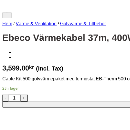
Hem
/
Värme & Ventilation
/
Golvvärme & Tillbehör
Ebeco Värmekabel 37m, 400
3,599.00
kr
(Incl. Tax)
Cable Kit 500 golvvärmepaket med termostat EB-Therm 500 oc
23 i lager
Ebeco Värmekabel 37m, 400W med termostat mängd