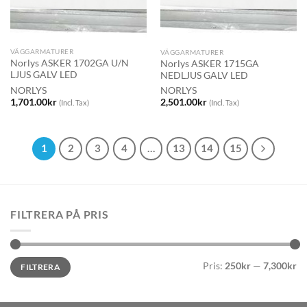
VÄGGARMATURER
VÄGGARMATURER
Norlys ASKER 1702GA U/N
Norlys ASKER 1715GA
LJUS GALV LED
NEDLJUS GALV LED
NORLYS
NORLYS
1,701.00
kr
2,501.00
kr
(Incl. Tax)
(Incl. Tax)
1
2
3
4
…
13
14
15
FILTRERA PÅ PRIS
Min
Max
Pris:
250kr
—
7,300kr
FILTRERA
pris
pris