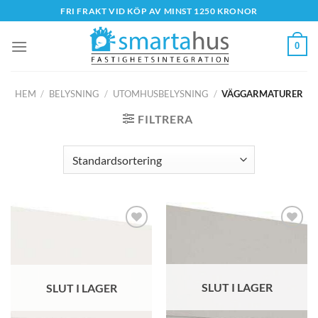
Skip
FRI FRAKT VID KÖP AV MINST 1250 KRONOR
to
content
0
HEM
/
BELYSNING
/
UTOMHUSBELYSNING
/
VÄGGARMATURER
FILTRERA
SLUT I LAGER
SLUT I LAGER