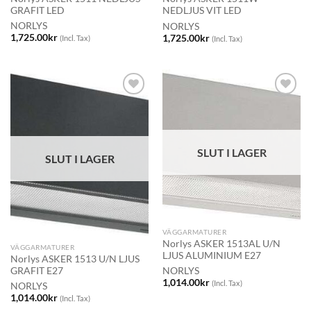
GRAFIT LED
NEDLJUS VIT LED
NORLYS
NORLYS
1,725.00
kr
1,725.00
kr
(Incl. Tax)
(Incl. Tax)
SLUT I LAGER
SLUT I LAGER
VÄGGARMATURER
Norlys ASKER 1513AL U/N
VÄGGARMATURER
LJUS ALUMINIUM E27
Norlys ASKER 1513 U/N LJUS
GRAFIT E27
NORLYS
1,014.00
kr
(Incl. Tax)
NORLYS
1,014.00
kr
(Incl. Tax)