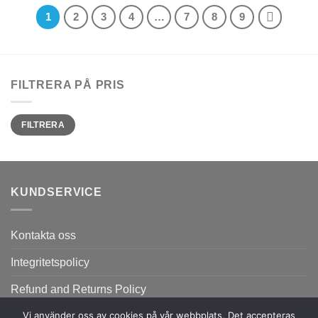
1
2
3
4
…
7
8
9
FILTRERA PÅ PRIS
Min
Max
FILTRERA
pris
pris
KUNDSERVICE
Kontakta oss
Integritetspolicy
Refund and Returns Policy
Vi använder oss av cookies på vår webbplats, Det accepteras