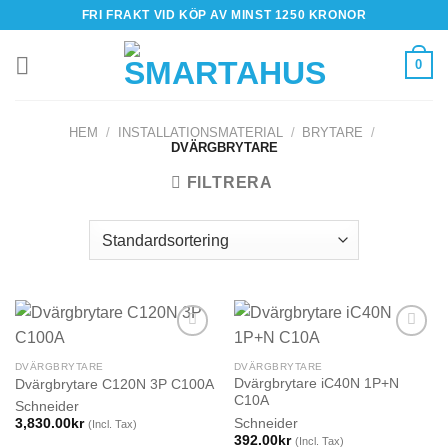
Skip
FRI FRAKT VID KÖP AV MINST 1250 KRONOR
to
content
0
HEM
/
INSTALLATIONSMATERIAL
/
BRYTARE
/
DVÄRGBRYTARE
FILTRERA
DVÄRGBRYTARE
DVÄRGBRYTARE
Dvärgbrytare iC40N 1P+N
Dvärgbrytare C120N 3P C100A
C10A
Schneider
Schneider
3,830.00
kr
(Incl. Tax)
392.00
kr
(Incl. Tax)