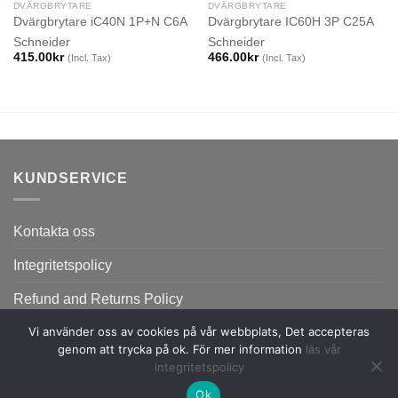
DVÄRGBRYTARE
DVÄRGBRYTARE
Dvärgbrytare iC40N 1P+N C6A
Dvärgbrytare IC60H 3P C25A
Schneider
Schneider
415.00
kr
466.00
kr
(Incl. Tax)
(Incl. Tax)
KUNDSERVICE
Kontakta oss
Integritetspolicy
Refund and Returns Policy
Vi använder oss av cookies på vår webbplats, Det accepteras
genom att trycka på ok. För mer information
läs vår
integritetspolicy
Ok