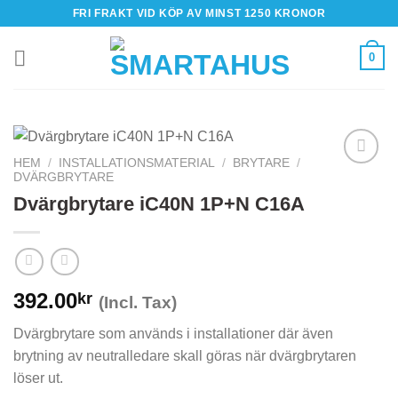
Skip
FRI FRAKT VID KÖP AV MINST 1250 KRONOR
to
content
0
HEM
/
INSTALLATIONSMATERIAL
/
BRYTARE
/
DVÄRGBRYTARE
Dvärgbrytare iC40N 1P+N C16A
392.00
kr
(Incl. Tax)
Dvärgbrytare som används i installationer där även
brytning av neutralledare skall göras när dvärgbrytaren
löser ut.