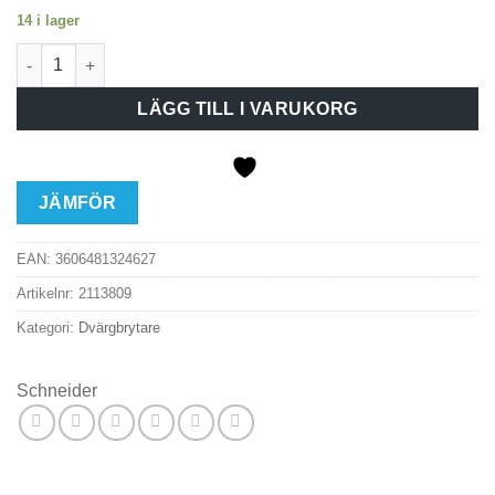
14 i lager
Dvärgbrytare iC40N 1P+N C16A mängd
LÄGG TILL I VARUKORG
JÄMFÖR
EAN:
3606481324627
Artikelnr:
2113809
Kategori:
Dvärgbrytare
Schneider