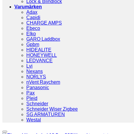
Lock & Blindlock
Varumärken
Adax
Capidi
CHARGE AMPS
Ebeco
Elko
GARO Laddbox
Gpbm
HIDEALITE
HONEYWELL
LEDVANCE
Lvi
Nexans
NORLYS
nVent Raychem
Panasonic
Pax
Plejd
Schneider
Schneider Wiser Zigbee
SG ARMATUREN
Westal