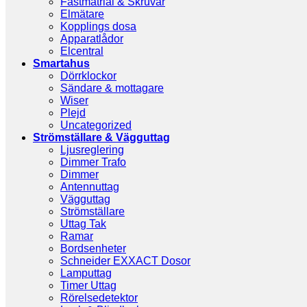
Fästmatrial & Skruvar
Elmätare
Kopplings dosa
Apparatlådor
Elcentral
Smartahus
Dörrklockor
Sändare & mottagare
Wiser
Plejd
Uncategorized
Strömställare & Vägguttag
Ljusreglering
Dimmer Trafo
Dimmer
Antennuttag
Vägguttag
Strömställare
Uttag Tak
Ramar
Bordsenheter
Schneider EXXACT Dosor
Lamputtag
Timer Uttag
Rörelsedetektor