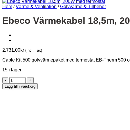
Hem
/
Värme & Ventilation
/
Golvvärme & Tillbehör
Ebeco Värmekabel 18,5m, 2
2,731.00
kr
(Incl. Tax)
Cable Kit 500 golvvärmepaket med termostat EB-Therm 500 oc
15 i lager
Ebeco
Värmekabel
Lägg till i varukorg
18,5m,
200W
med
termostat
mängd