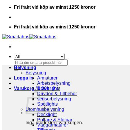
Skip
Fri frakt vid köp av minst 1250 kronor
to
content
Fri frakt vid köp av minst 1250 kronor
Sök
efter:
Belysning
Belysning
Logga in
Armaturer
Arbetsbelysning
Varukorg /
Downlights
0.00
kr
0
Drivdon & Tillbehör
sensorbelysning
Spotlights
Utomhusbelysning
Decklight
Pollare & Stolpar
Inga produkter i varukorgen.
Väggarmaturer