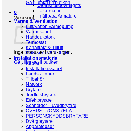
Tillbehör
Gå tillbaka till butiken
Utomshusdownlights
Takarmatur
0
Infällbara Armaturer
Varukorg
Värme & Ventilation
Luft/Vatten värmepump
Värmekabel
Handdukstork
Termostat
Kanalfläkt & Tilluft
Inga produkter i varukorgen.
Golvvärme & Tillbehör
Installationsmaterial
Gå tillbaka till butiken
Kablar
Installationskabel
Laddstationer
Tillbehör
Nätverk
Brytare
Jordfelsbrytare
Effektbrytare
Schneider Huvudbrytare
ÖVERSTRÖMSRELÄ
PERSONSKYDDSBRYTARE
Dvärgbrytare
Apparatdosor