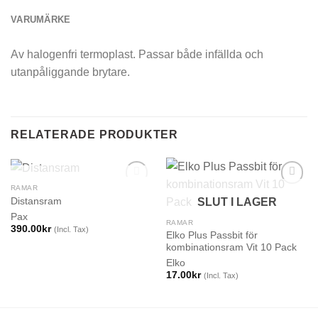
VARUMÄRKE
Av halogenfri termoplast. Passar både infällda och
utanpåliggande brytare.
RELATERADE PRODUKTER
SLUT I LAGER
RAMAR
Distansram
SLUT I LAGER
Pax
RAMAR
390.00
kr
(Incl. Tax)
Elko Plus Passbit för
kombinationsram Vit 10 Pack
Elko
17.00
kr
(Incl. Tax)