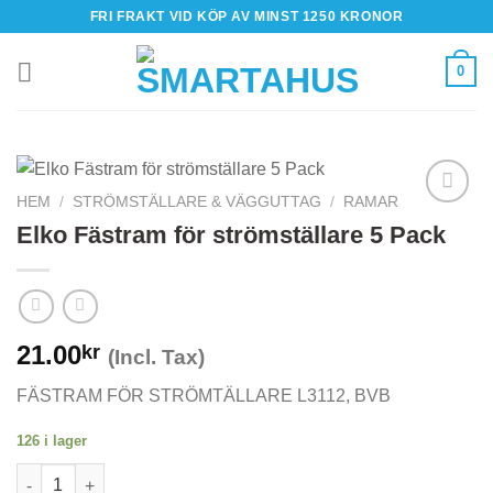
Skip
FRI FRAKT VID KÖP AV MINST 1250 KRONOR
to
content
0
HEM
/
STRÖMSTÄLLARE & VÄGGUTTAG
/
RAMAR
Elko Fästram för strömställare 5 Pack
21.00
kr
(Incl. Tax)
FÄSTRAM FÖR STRÖMTÄLLARE L3112, BVB
126 i lager
Elko Fästram för strömställare 5 Pack mängd