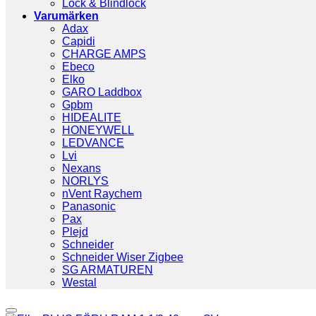
Lock & Blindlock
Varumärken
Adax
Capidi
CHARGE AMPS
Ebeco
Elko
GARO Laddbox
Gpbm
HIDEALITE
HONEYWELL
LEDVANCE
Lvi
Nexans
NORLYS
nVent Raychem
Panasonic
Pax
Plejd
Schneider
Schneider Wiser Zigbee
SG ARMATUREN
Westal