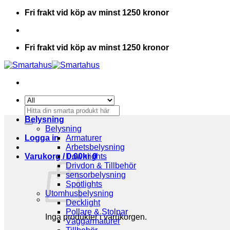
Skip
Fri frakt vid köp av minst 1250 kronor
to
content
Fri frakt vid köp av minst 1250 kronor
Sök
efter:
Belysning
Belysning
Logga in
Armaturer
Arbetsbelysning
Varukorg /
Downlights
0.00
kr
0
Drivdon & Tillbehör
sensorbelysning
Spotlights
Utomhusbelysning
Decklight
Pollare & Stolpar
Inga produkter i varukorgen.
Väggarmaturer