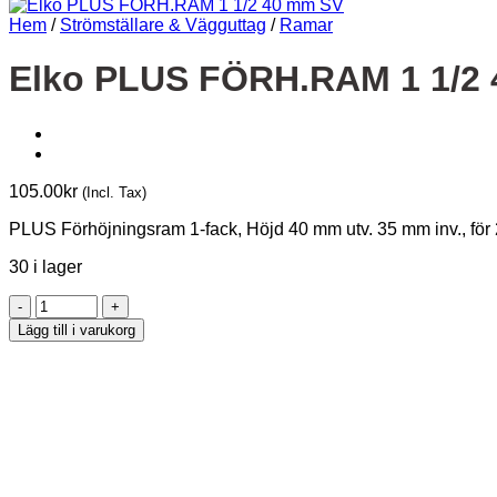
Hem
/
Strömställare & Vägguttag
/
Ramar
Elko PLUS FÖRH.RAM 1 1/2
105.00
kr
(Incl. Tax)
PLUS Förhöjningsram 1-fack, Höjd 40 mm utv. 35 mm inv., för
30 i lager
Elko
PLUS
Lägg till i varukorg
FÖRH.RAM
1
1/2
40
mm
SV
mängd