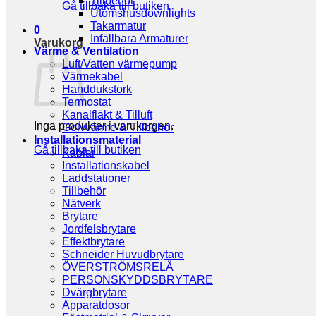
Tillbehör
Gå tillbaka till butiken
Utomshusdownlights
Takarmatur
0
Infällbara Armaturer
Varukorg
Värme & Ventilation
Luft/Vatten värmepump
Värmekabel
Handdukstork
Termostat
Kanalfläkt & Tilluft
Inga produkter i varukorgen.
Golvvärme & Tillbehör
Installationsmaterial
Gå tillbaka till butiken
Kablar
Installationskabel
Laddstationer
Tillbehör
Nätverk
Brytare
Jordfelsbrytare
Effektbrytare
Schneider Huvudbrytare
ÖVERSTRÖMSRELÄ
PERSONSKYDDSBRYTARE
Dvärgbrytare
Apparatdosor