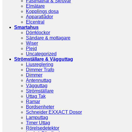
Fästmatrial & Skruvar
Elmätare
Kopplings dosa
Apparatlådor
Elcentral
Smartahus
Dörrklockor
Sändare & mottagare
Wiser
Plejd
Uncategorized
Strömställare & Vägguttag
Ljusreglering
Dimmer Trafo
Dimmer
Antennuttag
Vägguttag
Strömställare
Uttag Tak
Ramar
Bordsenheter
Schneider EXXACT Dosor
Lamputtag
Timer Uttag
Rörelsedetektor