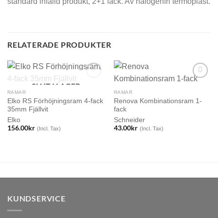
standard infälld produkt, 2+1 fack. Av halogenfri termoplast.
RELATERADE PRODUKTER
SLUT I LAGER
RAMAR
RAMAR
Elko RS Förhöjningsram 4-fack
Renova Kombinationsram 1-
35mm Fjällvit
fack
Elko
Schneider
156.00
kr
43.00
kr
(Incl. Tax)
(Incl. Tax)
KUNDSERVICE