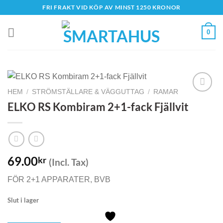
Skip
FRI FRAKT VID KÖP AV MINST 1250 KRONOR
to
content
0
HEM
/
STRÖMSTÄLLARE & VÄGGUTTAG
/
RAMAR
ELKO RS Kombiram 2+1-fack Fjällvit
69.00
kr
(Incl. Tax)
FÖR 2+1 APPARATER, BVB
Slut i lager