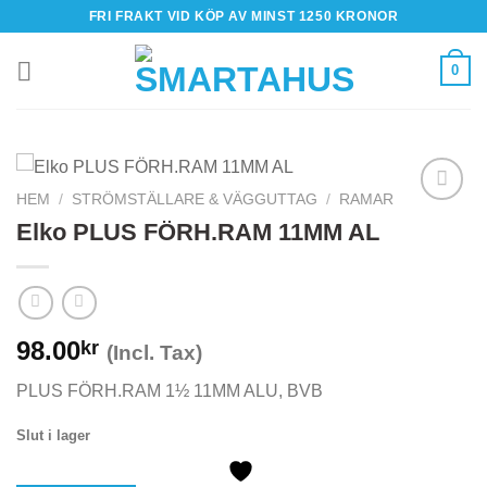
Skip
FRI FRAKT VID KÖP AV MINST 1250 KRONOR
to
content
0
HEM
/
STRÖMSTÄLLARE & VÄGGUTTAG
/
RAMAR
Elko PLUS FÖRH.RAM 11MM AL
98.00
kr
(Incl. Tax)
PLUS FÖRH.RAM 1½ 11MM ALU, BVB
Slut i lager