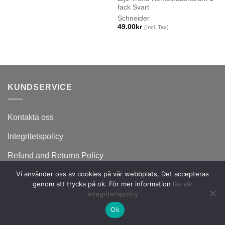
fack Svart
Schneider
49.00
kr
(Incl. Tax)
KUNDSERVICE
Kontakta oss
Integritetspolicy
Refund and Returns Policy
Vi använder oss av cookies på vår webbplats, Det accepteras
genom att trycka på ok. För mer information
läs vår
integritetspolicy
Ok
Copyright 2026 ©
Flatsome Theme.