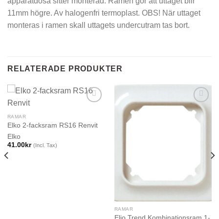
apparatdosa sitter monterad. Ramen gör att uttaget blir
11mm högre. Av halogenfri termoplast. OBS! När uttaget
monteras i ramen skall uttagets undercutram tas bort.
RELATERADE PRODUKTER
RAMAR
Elko 2-facksram RS16 Renvit
Elko
41.00
kr
(Incl. Tax)
RAMAR
Eljo Trend Kombinationsram 1-