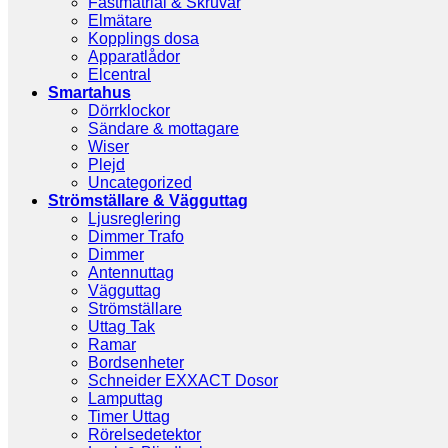
Fästmatrial & Skruvar
Elmätare
Kopplings dosa
Apparatlådor
Elcentral
Smartahus
Dörrklockor
Sändare & mottagare
Wiser
Plejd
Uncategorized
Strömställare & Vägguttag
Ljusreglering
Dimmer Trafo
Dimmer
Antennuttag
Vägguttag
Strömställare
Uttag Tak
Ramar
Bordsenheter
Schneider EXXACT Dosor
Lamputtag
Timer Uttag
Rörelsedetektor