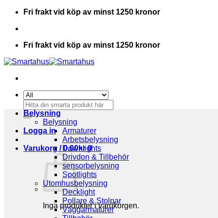
Skip
Fri frakt vid köp av minst 1250 kronor
to
content
Fri frakt vid köp av minst 1250 kronor
Sök
efter:
Belysning
Belysning
Logga in
Armaturer
Arbetsbelysning
Varukorg /
Downlights
0.00
kr
0
Drivdon & Tillbehör
sensorbelysning
Spotlights
Utomhusbelysning
Decklight
Pollare & Stolpar
Inga produkter i varukorgen.
Väggarmaturer