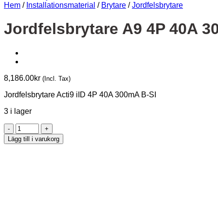
Hem
/
Installationsmaterial
/
Brytare
/
Jordfelsbrytare
Jordfelsbrytare A9 4P 40A 3
8,186.00
kr
(Incl. Tax)
Jordfelsbrytare Acti9 iID 4P 40A 300mA B-SI
3 i lager
Jordfelsbrytare
A9
Lägg till i varukorg
4P
40A
300mA
B-
SI
mängd