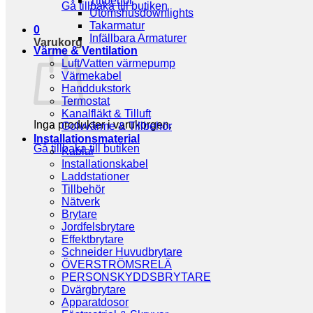
Tillbehör
Gå tillbaka till butiken
Utomshusdownlights
Takarmatur
0
Infällbara Armaturer
Varukorg
Värme & Ventilation
Luft/Vatten värmepump
Värmekabel
Handdukstork
Termostat
Kanalfläkt & Tilluft
Inga produkter i varukorgen.
Golvvärme & Tillbehör
Installationsmaterial
Gå tillbaka till butiken
Kablar
Installationskabel
Laddstationer
Tillbehör
Nätverk
Brytare
Jordfelsbrytare
Effektbrytare
Schneider Huvudbrytare
ÖVERSTRÖMSRELÄ
PERSONSKYDDSBRYTARE
Dvärgbrytare
Apparatdosor