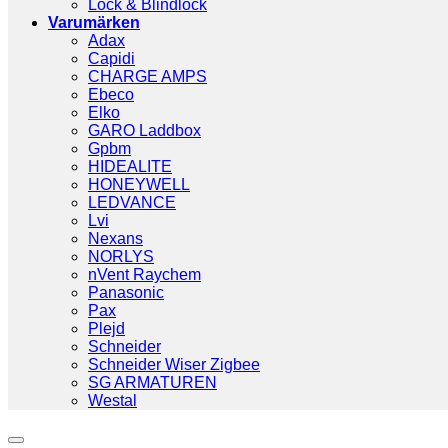
Lock & Blindlock
Varumärken
Adax
Capidi
CHARGE AMPS
Ebeco
Elko
GARO Laddbox
Gpbm
HIDEALITE
HONEYWELL
LEDVANCE
Lvi
Nexans
NORLYS
nVent Raychem
Panasonic
Pax
Plejd
Schneider
Schneider Wiser Zigbee
SG ARMATUREN
Westal