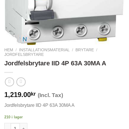
HEM
/
INSTALLATIONSMATERIAL
/
BRYTARE
/
JORDFELSBRYTARE
Jordfelsbrytare IID 4P 63A 30MA A
1,219.00
kr
(Incl. Tax)
Jordfelsbrytare IID 4P 63A 30MA A
210 i lager
Jordfelsbrytare IID 4P 63A 30MA A mängd