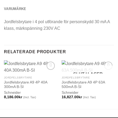
VARUMÄRKE
Jordfelsbrytare i 4 pol utförande för personskydd 30 mA A
klass, märkspänning 230V AC
RELATERADE PRODUKTER
SLUT I LAGER
JORDFELSBRYTARE
JORDFELSBRYTARE
Jordfelsbrytare A9 4P 40A
Jordfelsbrytare A9 4P 63A
300mA B-SI
500mA B-SI
Schneider
Schneider
8,186.00
kr
16,827.00
kr
(Incl. Tax)
(Incl. Tax)