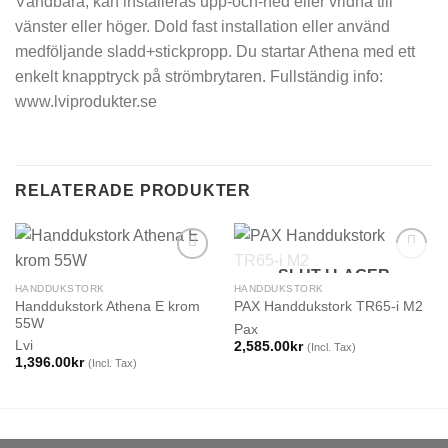
Vändbara, kan installeras upp-och-ned eller vridna till
vänster eller höger. Dold fast installation eller använd
medföljande sladd+stickpropp. Du startar Athena med ett
enkelt knapptryck på strömbrytaren. Fullständig info:
www.lviprodukter.se
RELATERADE PRODUKTER
SLUT I LAGER
HANDDUKSTORK
HANDDUKSTORK
Handdukstork Athena E krom
PAX Handdukstork TR65-i M2
55W
Pax
Lvi
2,585.00
kr
(Incl. Tax)
1,396.00
kr
(Incl. Tax)