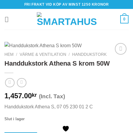
Skip
FRI FRAKT VID KÖP AV MINST 1250 KRONOR
to
content
0
HEM
/
VÄRME & VENTILATION
/
HANDDUKSTORK
Handdukstork Athena S krom 50W
1,457.00
kr
(Incl. Tax)
Handdukstork Athena S, 07 05 230 01 2 C
Slut i lager