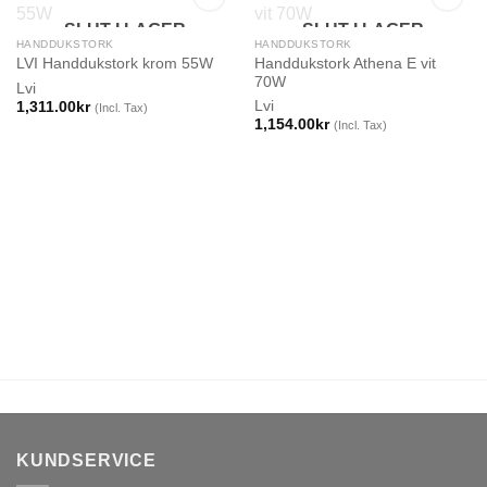
SLUT I LAGER
SLUT I LAGER
HANDDUKSTORK
HANDDUKSTORK
Handdukstork Athena E vit
LVI Handdukstork krom 55W
70W
Lvi
Lvi
1,311.00
kr
(Incl. Tax)
1,154.00
kr
(Incl. Tax)
KUNDSERVICE