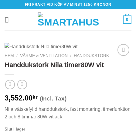
Skip
FRI FRAKT VID KÖP AV MINST 1250 KRONOR
to
content
0
HEM
/
VÄRME & VENTILATION
/
HANDDUKSTORK
Handdukstork Nila timer80W vit
3,552.00
kr
(Incl. Tax)
Nila vätskefylld handdukstork, fast montering, timerfunktion
2 och 8 timmar 80W vitlack.
Slut i lager