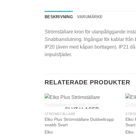
BESKRIVNING
VARUMÄRKE
Strömställare kron för utanpåliggande ins
Snabbanslutning. Ingångar för kablar från b
IP20 (även med kåpan borttagen). IP21 då ka
impulsfjäder.
RELATERADE PRODUKTER
SLUT I LAGER
STRÖMSTÄLLARE
STRÖ
Elko Plus Strömställare Dubbeltrapp
Elko 
snabb Svart
Svart
Elko
Elko