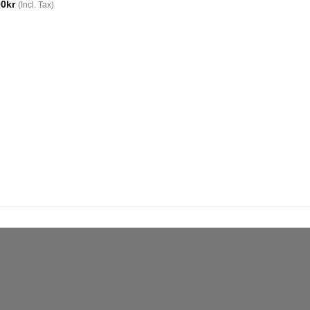
00
kr
(Incl. Tax)