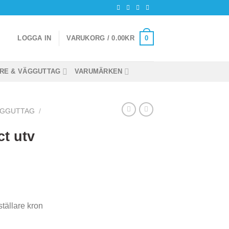
0
LOGGA IN
VARUKORG /
0.00
KR
RE & VÄGGUTTAG
VARUMÄRKEN
ÄGGUTTAG
/
t utv
tällare kron