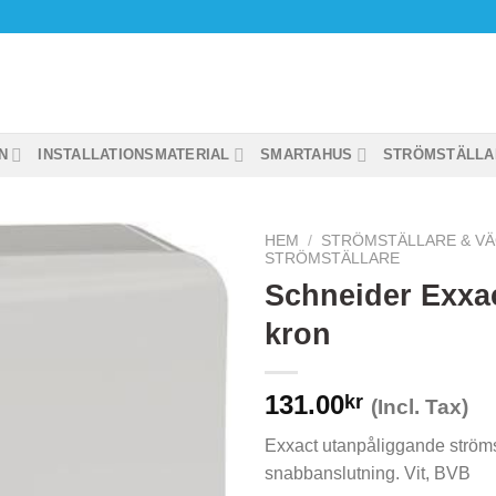
N
INSTALLATIONSMATERIAL
SMARTAHUS
STRÖMSTÄLLA
HEM
/
STRÖMSTÄLLARE & V
STRÖMSTÄLLARE
Schneider Exxac
kron
131.00
kr
(Incl. Tax)
Exxact utanpåliggande ströms
snabbanslutning. Vit, BVB