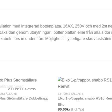
tallation med integrerad bottenplatta. 16AX, 250V och med 2st 
aksidan genom utbrytningar i bottenplattan eller från alla sidor 
beln förs in underifrån. Möjlighet till ytterligare skruvfastsätn
SLUT I LAGER
MSTÄLLARE
STRÖMSTÄLLARE
Plus Strömställare Dubbeltrapp
Elko 1-p/trappbr. snabb RS16 Ren
Elko
80.00
kr
(Incl. Tax)