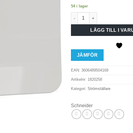
54 i lager
Schneider Exxact utv kron mä
LÄGG TILL I VA
JÄMFÖR
EAN:
3606489504168
Artikelnr:
1820258
Kategori:
Strömställare
Schneider