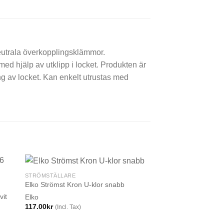
neutrala överkopplingsklämmor.
med hjälp av utklipp i locket. Produkten är
ing av locket. Kan enkelt utrustas med
STRÖMSTÄLLARE
Elko Strömst Kron U-klor snabb
vit
Elko
117.00
kr
(Incl. Tax)