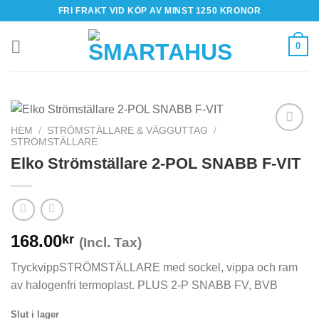
Skip
FRI FRAKT VID KÖP AV MINST 1250 KRONOR
to
content
0
HEM
/
STRÖMSTÄLLARE & VÄGGUTTAG
/
STRÖMSTÄLLARE
Elko Strömställare 2-POL SNABB F-VIT
168.00
kr
(Incl. Tax)
TryckvippSTRÖMSTÄLLARE med sockel, vippa och ram
av halogenfri termoplast. PLUS 2-P SNABB FV, BVB
Slut i lager