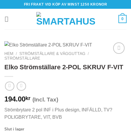
Skip
FRI FRAKT VID KÖP AV MINST 1250 KRONOR
to
content
0
HEM
/
STRÖMSTÄLLARE & VÄGGUTTAG
/
STRÖMSTÄLLARE
Elko Strömställare 2-POL SKRUV F-VIT
194.00
kr
(Incl. Tax)
Strömbrytare 2 pol INF i Plus design, INFÄLLD, TV?
POLIGBRYTARE, VIT, BVB
Slut i lager