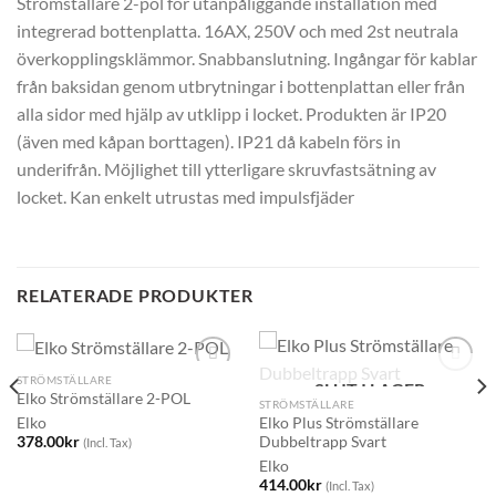
Strömställare 2-pol för utanpåliggande installation med
integrerad bottenplatta. 16AX, 250V och med 2st neutrala
överkopplingsklämmor. Snabbanslutning. Ingångar för kablar
från baksidan genom utbrytningar i bottenplattan eller från
alla sidor med hjälp av utklipp i locket. Produkten är IP20
(även med kåpan borttagen). IP21 då kabeln förs in
underifrån. Möjlighet till ytterligare skruvfastsätning av
locket. Kan enkelt utrustas med impulsfjäder
RELATERADE PRODUKTER
STRÖMSTÄLLARE
SLUT I LAGER
Elko Strömställare 2-POL
STRÖMSTÄLLARE
Elko Plus Strömställare
Elko
Dubbeltrapp Svart
378.00
kr
(Incl. Tax)
Elko
414.00
kr
(Incl. Tax)