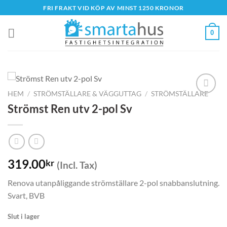
Skip
FRI FRAKT VID KÖP AV MINST 1250 KRONOR
to
content
0
HEM
/
STRÖMSTÄLLARE & VÄGGUTTAG
/
STRÖMSTÄLLARE
Strömst Ren utv 2-pol Sv
319.00
kr
(Incl. Tax)
Renova utanpåliggande strömställare 2-pol snabbanslutning.
Svart, BVB
Slut i lager