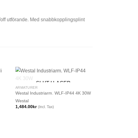
off utförande. Med snabbkopplingsplint
SLUT I LAGER
ARMATURER
Westal Industriarm. WLF-IP44 4K 30W
Westal
1,484.00
kr
(Incl. Tax)
ARMATURER