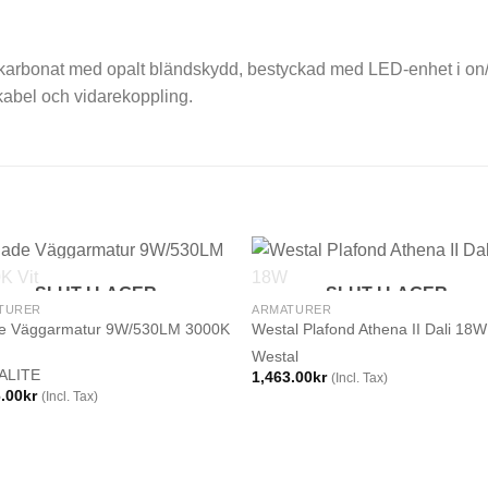
lykarbonat med opalt bländskydd, bestyckad med LED-enhet i on/
kabel och vidarekoppling.
SLUT I LAGER
SLUT I LAGER
TURER
ARMATURER
e Väggarmatur 9W/530LM 3000K
Westal Plafond Athena II Dali 18W
Westal
ALITE
1,463.00
kr
(Incl. Tax)
6.00
kr
(Incl. Tax)