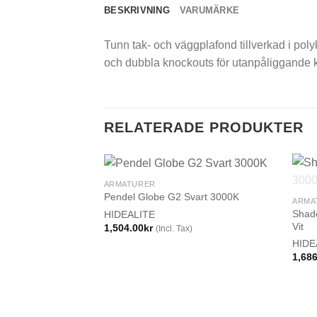
BESKRIVNING
VARUMÄRKE
Tunn tak- och väggplafond tillverkad i po
och dubbla knockouts för utanpåliggande 
RELATERADE PRODUKTER
ARMATURER
Pendel Globe G2 Svart 3000K
ARMA
Shad
HIDEALITE
Vit
1,504.00
kr
(Incl. Tax)
HIDE
1,68