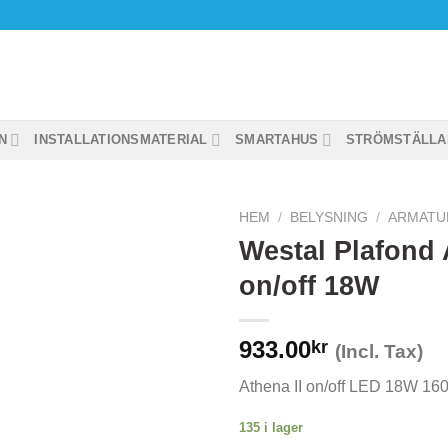
N
INSTALLATIONSMATERIAL
SMARTAHUS
STRÖMSTÄLLA
HEM
/
BELYSNING
/
ARMATU
Westal Plafond 
on/off 18W
933.00
kr
(Incl. Tax)
Athena II on/off LED 18W 16
135 i lager