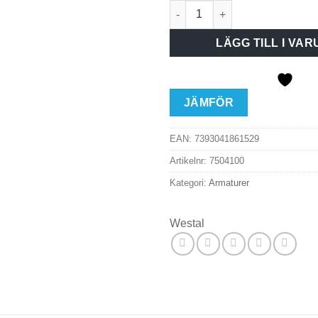
Westal Plafond Athena II on/o
LÄGG TILL I VA
JÄMFÖR
EAN:
7393041861529
Artikelnr:
7504100
Kategori:
Armaturer
Westal