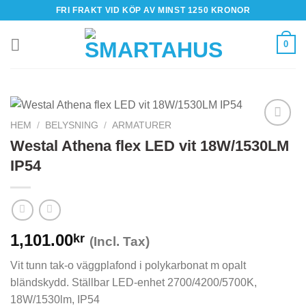
Skip
FRI FRAKT VID KÖP AV MINST 1250 KRONOR
to
content
0
HEM
/
BELYSNING
/
ARMATURER
Westal Athena flex LED vit 18W/1530LM
IP54
1,101.00
kr
(Incl. Tax)
Vit tunn tak-o väggplafond i polykarbonat m opalt
bländskydd. Ställbar LED-enhet 2700/4200/5700K,
18W/1530lm, IP54