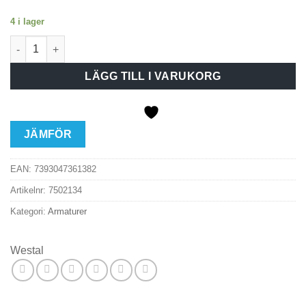
4 i lager
Westal Athena flex LED vit 18W/1530LM IP54 mängd
LÄGG TILL I VARUKORG
JÄMFÖR
EAN:
7393047361382
Artikelnr:
7502134
Kategori:
Armaturer
Westal