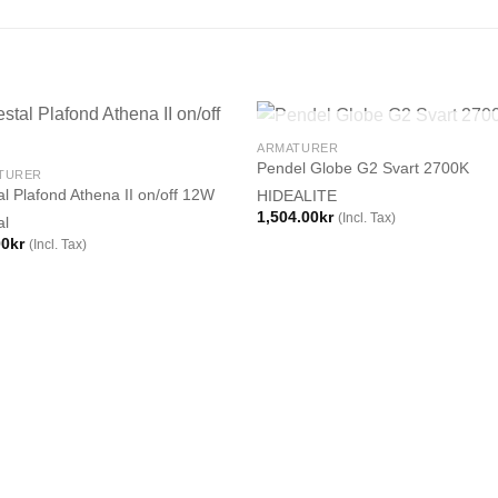
SLUT I LAGER
ARMATURER
Pendel Globe G2 Svart 2700K
TURER
l Plafond Athena II on/off 12W
HIDEALITE
1,504.00
kr
(Incl. Tax)
al
00
kr
(Incl. Tax)