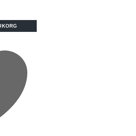
t 12W/996LM IP54 mängd
RUKORG