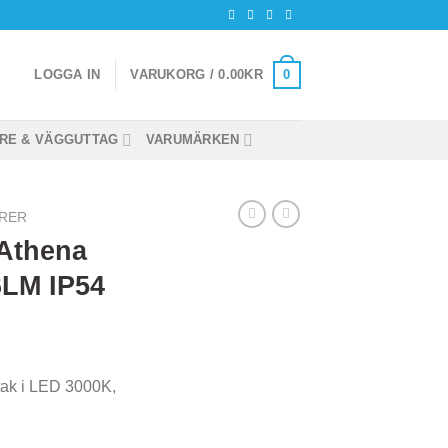
0
LOGGA IN
VARUKORG /
0.00
KR
RE & VÄGGUTTAG
VARUMÄRKEN
RER
 Athena
6LM IP54
/tak i LED 3000K,