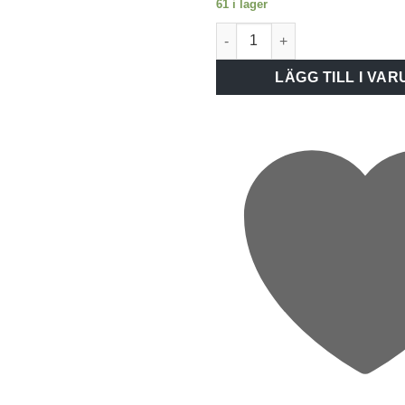
61 i lager
Westal Plafond Athena LED vi
LÄGG TILL I VA