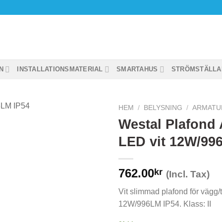
N
INSTALLATIONSMATERIAL
SMARTAHUS
STRÖMSTÄLLA
HEM
/
BELYSNING
/
ARMATU
Westal Plafond
LED vit 12W/99
762.00
kr
(Incl. Tax)
Vit slimmad plafond för vägg
12W/996LM IP54. Klass: II