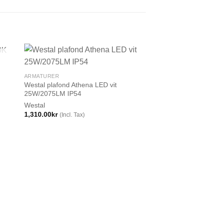
ARMATURER
Westal plafond Athena LED vit
25W/2075LM IP54
Westal
1,310.00
kr
(Incl. Tax)
ARMATURER
Westal Bänkbelysnin
dim