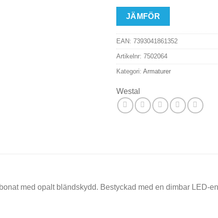
JÄMFÖR
EAN:
7393041861352
Artikelnr:
7502064
Kategori:
Armaturer
Westal
ykarbonat med opalt bländskydd. Bestyckad med en dimbar LED-e