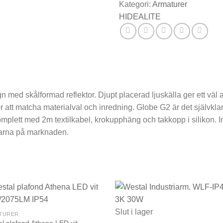
Kategori:
Armaturer
HIDEALITE
 med skålformad reflektor. Djupt placerad ljuskälla ger ett väl
för att matcha materialval och inredning. Globe G2 är det självkl
plett med 2m textilkabel, krokupphäng och takkopp i silikon. In
rarna på marknaden.
Slut i lager
TURER
l plafond Athena LED vit