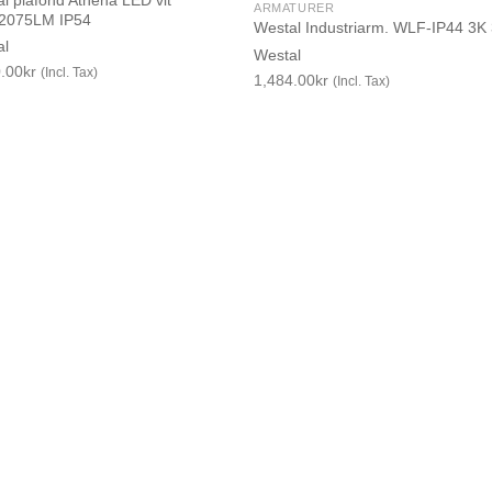
ARMATURER
2075LM IP54
Westal Industriarm. WLF-IP44 3
al
Westal
0.00
kr
(Incl. Tax)
1,484.00
kr
(Incl. Tax)