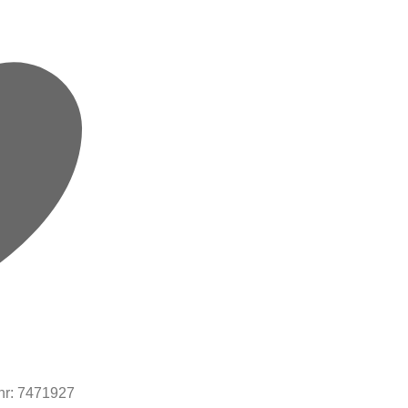
nr:
7471927