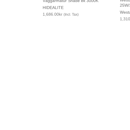
Väggarmatur Shade ek 3000K
25W/
HIDEALITE
West
1,686.00
kr
(Incl. Tax)
1,31