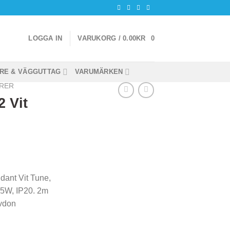
LOGGA IN
VARUKORG /
0.00
KR
0
RE & VÄGGUTTAG
VARUMÄRKEN
RER
 Vit
ant Vit Tune,
7,5W, IP20. 2m
ivdon