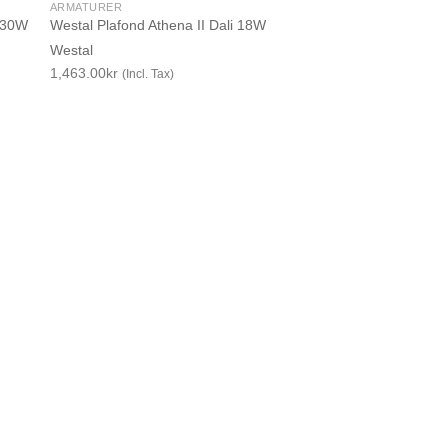
ARMATURER
K 30W
Westal Plafond Athena II Dali 18W
Westal
1,463.00
kr
(Incl. Tax)