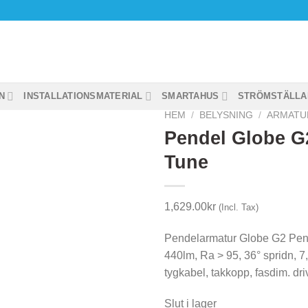
N
INSTALLATIONSMATERIAL
SMARTAHUS
STRÖMSTÄLLA
HEM
/
BELYSNING
/
ARMATU
Pendel Globe G2
Tune
1,629.00
kr
(Incl. Tax)
Pendelarmatur Globe G2 Pend
440lm, Ra > 95, 36° spridn, 
tygkabel, takkopp, fasdim. dr
Slut i lager