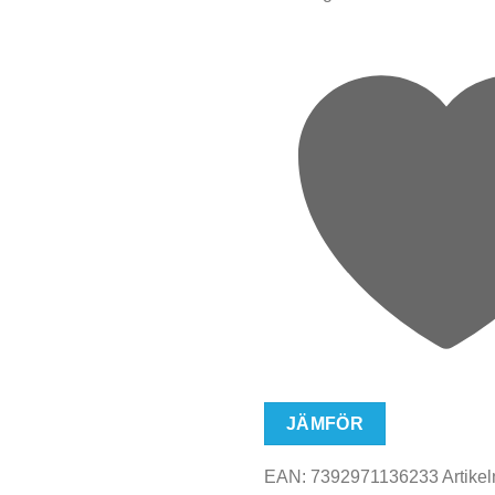
JÄMFÖR
EAN:
7392971136233
Artikel