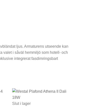
 avbländat ljus. Armaturens utseende kan
ara valet i såväl hemmiljö som hotell- och
klusive integrerat fasdimringsbart
Slut i lager