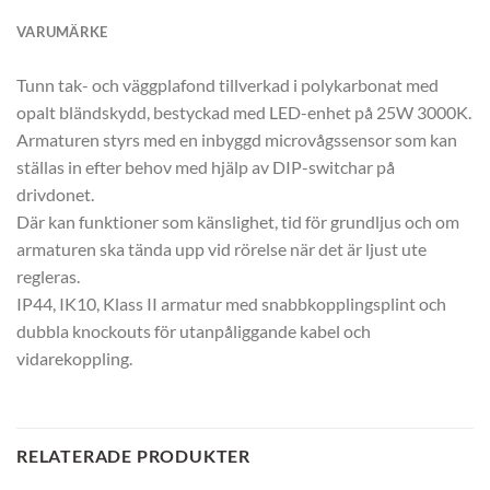
VARUMÄRKE
Tunn tak- och väggplafond tillverkad i polykarbonat med
opalt bländskydd, bestyckad med LED-enhet på 25W 3000K.
Armaturen styrs med en inbyggd microvågssensor som kan
ställas in efter behov med hjälp av DIP-switchar på
drivdonet.
Där kan funktioner som känslighet, tid för grundljus och om
armaturen ska tända upp vid rörelse när det är ljust ute
regleras.
IP44, IK10, Klass II armatur med snabbkopplingsplint och
dubbla knockouts för utanpåliggande kabel och
vidarekoppling.
RELATERADE PRODUKTER