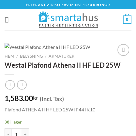
Skip
FRI FRAKT VID KÖP AV MINST 1250 KRONOR
to
content
0
HEM
/
BELYSNING
/
ARMATURER
Westal Plafond Athena II HF LED 25W
1,583.00
kr
(Incl. Tax)
Plafond ATHENA II HF LED 25W IP44 IK10
38 i lager
Westal Plafond Athena II HF LED 25W mängd