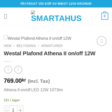
Skip
FRI FRAKT VID KÖP AV MINST 1250 KRONOR
to
content
0
HEM
/
BELYSNING
/
ARMATURER
Westal Plafond Athena II on/off 12W
769.00
kr
(Incl. Tax)
Athena II on/off LED 12W 1073lm
121 i lager
Westal Plafond Athena II on/off 12W mängd