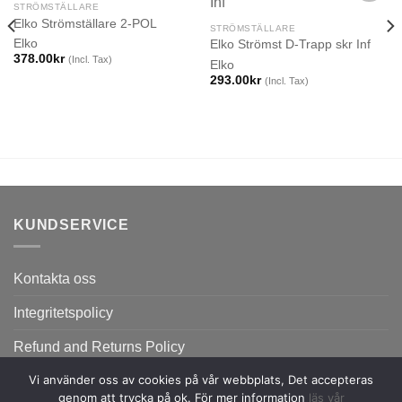
STRÖMSTÄLLARE
Elko Strömställare 2-POL
STRÖMSTÄLLARE
Elko
Elko Strömst D-Trapp skr Inf
378.00
kr
(Incl. Tax)
Elko
293.00
kr
(Incl. Tax)
KUNDSERVICE
Kontakta oss
Integritetspolicy
Refund and Returns Policy
Vi använder oss av cookies på vår webbplats, Det accepteras
genom att trycka på ok. För mer information
läs vår