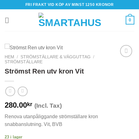
Skip
FRI FRAKT VID KÖP AV MINST 1250 KRONOR
to
content
0
HEM
/
STRÖMSTÄLLARE & VÄGGUTTAG
/
STRÖMSTÄLLARE
Strömst Ren utv kron Vit
280.00
kr
(Incl. Tax)
Renova utanpåliggande strömställare kron
snabbanslutning. Vit, BVB
23 i lager