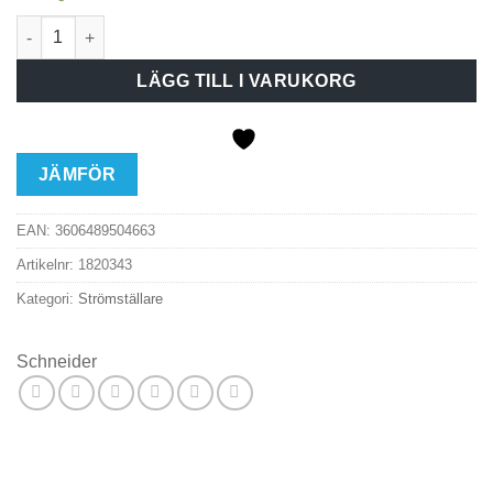
Strömst Ren utv kron Vit mängd
LÄGG TILL I VARUKORG
JÄMFÖR
EAN:
3606489504663
Artikelnr:
1820343
Kategori:
Strömställare
Schneider