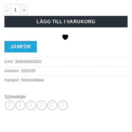
Strömst Ren utv trapp/1p Sv mängd
LÄGG TILL I VARUKORG
JÄMFÖR
EAN:
3606489504632
Artikelnr:
1820339
Kategori:
Strömställare
Schneider