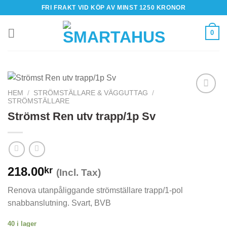
Skip
FRI FRAKT VID KÖP AV MINST 1250 KRONOR
to
content
0
HEM
/
STRÖMSTÄLLARE & VÄGGUTTAG
/
STRÖMSTÄLLARE
Strömst Ren utv trapp/1p Sv
218.00
kr
(Incl. Tax)
Renova utanpåliggande strömställare trapp/1-pol
snabbanslutning. Svart, BVB
40 i lager