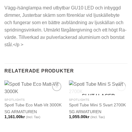
Vägg-/sänglampa med utbytbar GU10 LED och inbyggd
dimmer, Justerbar skärm som förenklar vid ljuskällebyte
och fungerar som en bättre avbländning av ljuskällan och
spridningsvinkeln. Utmärkt färgåtergivning och ett högt Ra-
värde. Tillverkad av pulverlackerad aluminium och borstat
stål.</p >
RELATERADE PRODUKTER
SLUT I LAGER
SPOTLIGHTS
SPOTLIGHTS
Spotl Tube Eco Matt-Vit 3000K
Spotl Tube Mini S Svart 2700K
SG ARMATUREN
SG ARMATUREN
1,161.00
kr
1,055.00
kr
(Incl. Tax)
(Incl. Tax)