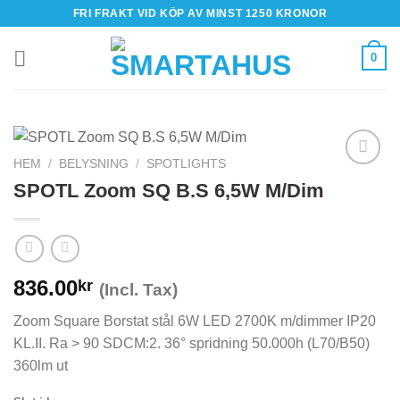
Skip
FRI FRAKT VID KÖP AV MINST 1250 KRONOR
to
content
0
HEM
/
BELYSNING
/
SPOTLIGHTS
SPOTL Zoom SQ B.S 6,5W M/Dim
836.00
kr
(Incl. Tax)
Zoom Square Borstat stål 6W LED 2700K m/dimmer IP20
KL.II. Ra > 90 SDCM:2. 36° spridning 50.000h (L70/B50)
360lm ut