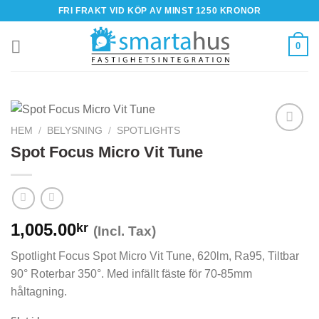
Skip
FRI FRAKT VID KÖP AV MINST 1250 KRONOR
to
content
0
HEM
/
BELYSNING
/
SPOTLIGHTS
Spot Focus Micro Vit Tune
1,005.00
kr
(Incl. Tax)
Spotlight Focus Spot Micro Vit Tune, 620lm, Ra95, Tiltbar
90° Roterbar 350°. Med infällt fäste för 70-85mm
håltagning.