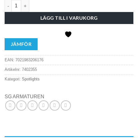
Spotl 320617 Zip Tube Mini V 3-F 3K mängd
LÄGG TILL I VARUKORG
JÄMFÖR
EAN:
7021983206176
Artikelnr:
7402355
Kategori:
Spotlights
SG ARMATUREN