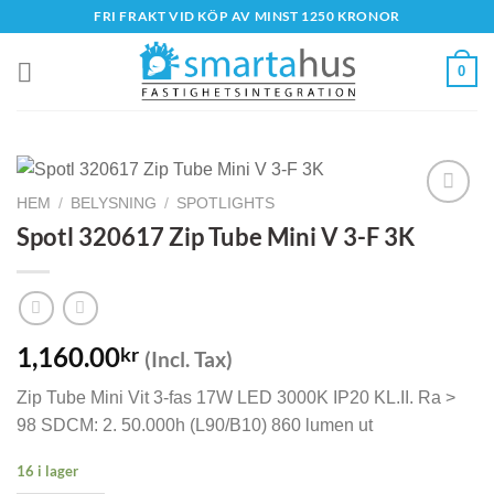
Skip
FRI FRAKT VID KÖP AV MINST 1250 KRONOR
to
content
0
HEM
/
BELYSNING
/
SPOTLIGHTS
Spotl 320617 Zip Tube Mini V 3-F 3K
1,160.00
kr
(Incl. Tax)
Zip Tube Mini Vit 3-fas 17W LED 3000K IP20 KL.II. Ra >
98 SDCM: 2. 50.000h (L90/B10) 860 lumen ut
16 i lager