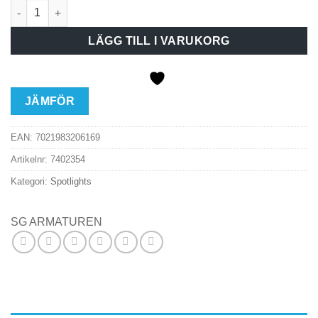
Spotl Zip Tube Mini V 3-F 27K mängd
LÄGG TILL I VARUKORG
JÄMFÖR
EAN:
7021983206169
Artikelnr:
7402354
Kategori:
Spotlights
SG ARMATUREN