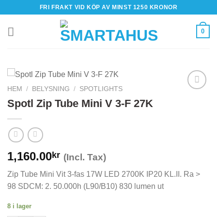
Skip
FRI FRAKT VID KÖP AV MINST 1250 KRONOR
to
content
0
HEM
/
BELYSNING
/
SPOTLIGHTS
Spotl Zip Tube Mini V 3-F 27K
1,160.00
kr
(Incl. Tax)
Zip Tube Mini Vit 3-fas 17W LED 2700K IP20 KL.II. Ra >
98 SDCM: 2. 50.000h (L90/B10) 830 lumen ut
8 i lager