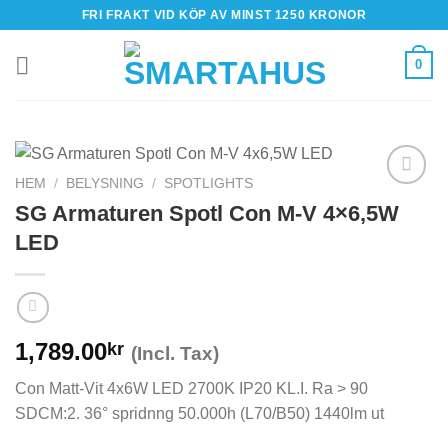
Skip
FRI FRAKT VID KÖP AV MINST 1250 KRONOR
to
content
0
HEM
/
BELYSNING
/
SPOTLIGHTS
SG Armaturen Spotl Con M-V 4×6,5W
LED
1,789.00
kr
(Incl. Tax)
Con Matt-Vit 4x6W LED 2700K IP20 KL.I. Ra > 90
SDCM:2. 36° spridnng 50.000h (L70/B50) 1440lm ut