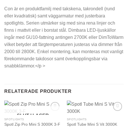
Con är en produktfamilj med takskena, takrondell (rund
eller kvadratisk) samt väggarmatur med justerbara
spotlights. Serien utmärker sig med sina rena linjer och
finns i mattvit eller i borstat stål. Dimbara LED-ljuskällor
ingår med GU10-fattning antingen 2700K eller DimToWarm
vilket betyder att färgtemperaturen justeras via dimmer från
2000 till 2800K. Enkel montering, kan monteras mot vanligt
förekommande takdosor samt överkopplingsbar via
snabbklämmor.</p >
RELATERADE PRODUKTER
SLUT I LAGER
SPOTLIGHTS
SPOTLIGHTS
Spotl Zip Pro Mini S 3000K 3-F
Spotl Tube Mini S Vit 3000K