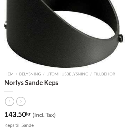
HEM
/
BELYSNING
/
UTOMHUSBELYSNING
/
TILLBEHÖR
Norlys Sande Keps
143.50
kr
(Incl. Tax)
Keps till Sande