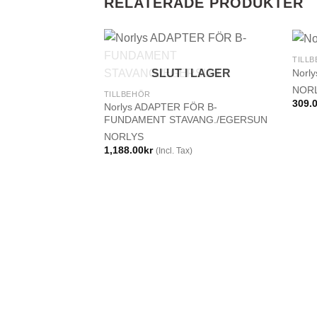
RELATERADE PRODUKTER
TILL
Norly
SLUT I LAGER
NOR
TILLBEHÖR
309.
Norlys ADAPTER FÖR B-
FUNDAMENT STAVANG./EGERSUN
NORLYS
1,188.00
kr
(Incl. Tax)