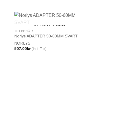
SLUT I LAGER
TILLBEHÖR
Norlys ADAPTER 50-60MM SVART
NORLYS
507.00
kr
(Incl. Tax)
SLUT I
TILLBEHÖR
Norlys ADAPTER 11
BETONGFUNDAME
NORLYS