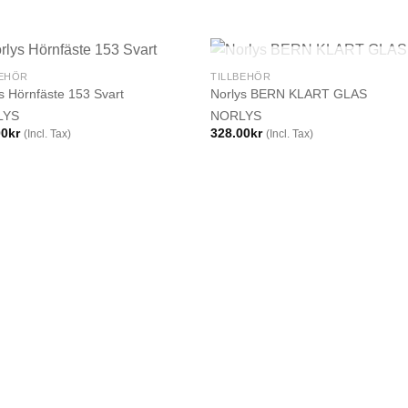
SLUT I LAGER
BEHÖR
TILLBEHÖR
s Hörnfäste 153 Svart
Norlys BERN KLART GLAS
LYS
NORLYS
00
kr
328.00
kr
(Incl. Tax)
(Incl. Tax)