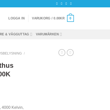
0
LOGGA IN
VARUKORG /
0.00
KR
RE & VÄGGUTTAG
VARUMÄRKEN
SBELYSNING
/
thus
00K
 4000 Kelvin,