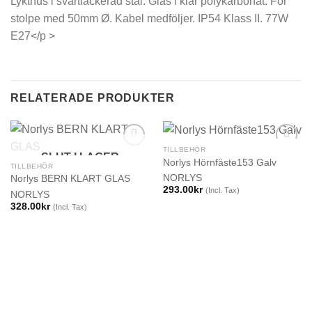
Lykthus i svartlackerad stål. Glas i klar polykarbonat. För
stolpe med 50mm Ø. Kabel medföljer. IP54 Klass II. 77W
E27</p >
RELATERADE PRODUKTER
TILLBEHÖR
SLUT I LAGER
Norlys Hörnfäste153 Galv
TILLBEHÖR
NORLYS
Norlys BERN KLART GLAS
293.00
kr
(Incl. Tax)
NORLYS
328.00
kr
(Incl. Tax)