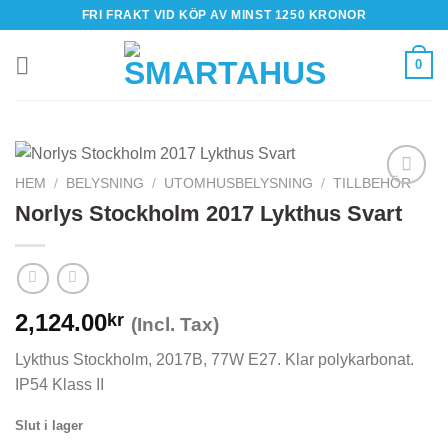
Skip
FRI FRAKT VID KÖP AV MINST 1250 KRONOR
to
content
0
HEM
/
BELYSNING
/
UTOMHUSBELYSNING
/
TILLBEHÖR
Norlys Stockholm 2017 Lykthus Svart
2,124.00
kr
(Incl. Tax)
Lykthus Stockholm, 2017B, 77W E27. Klar polykarbonat.
IP54 Klass II
Slut i lager