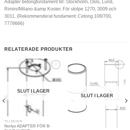
Adapter betongfundament till: Stockholm, Oslo, Lund,
Rimini/Milano &amp Koster. För stolpe 1270, 3009 och
3011. (Rekommenderat fundament: Cetong 108/700,
7778666)
RELATERADE PRODUKTER
SLUT I LAGER
SLUT I LAGER
TILLBEHÖR
Norlys ADAPTER FÖR B-