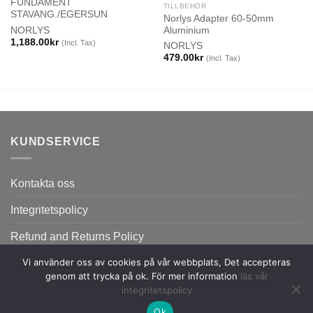
FUNDAMENT
TILLBEHÖR
STAVANG./EGERSUN
Norlys Adapter 60-50mm
NORLYS
Aluminium
1,188.00
kr
(Incl. Tax)
NORLYS
479.00
kr
(Incl. Tax)
KUNDSERVICE
Kontakta oss
Integritetspolicy
Refund and Returns Policy
Vi använder oss av cookies på vår webbplats, Det accepteras
genom att trycka på ok. För mer information
läs vår
integritetspolicy
Ok