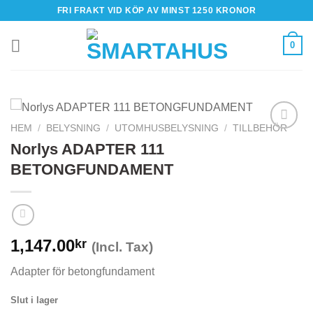
Skip
FRI FRAKT VID KÖP AV MINST 1250 KRONOR
to
content
0
HEM
/
BELYSNING
/
UTOMHUSBELYSNING
/
TILLBEHÖR
Norlys ADAPTER 111
BETONGFUNDAMENT
1,147.00
kr
(Incl. Tax)
Adapter för betongfundament
Slut i lager