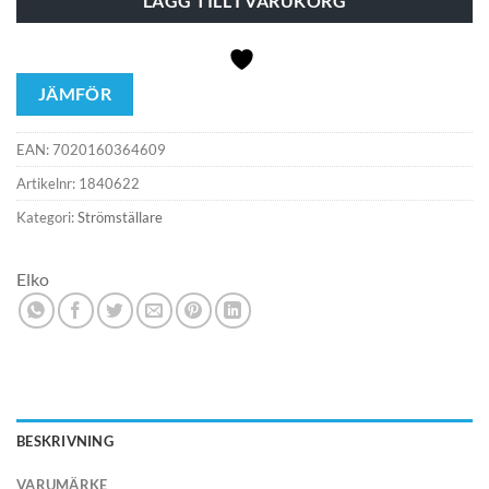
LÄGG TILL I VARUKORG
JÄMFÖR
EAN:
7020160364609
Artikelnr:
1840622
Kategori:
Strömställare
Elko
BESKRIVNING
VARUMÄRKE