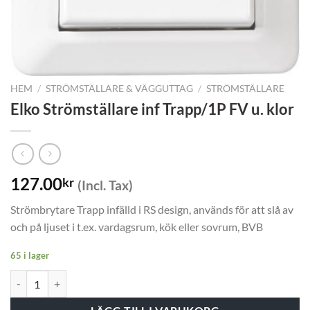
HEM
/
STRÖMSTÄLLARE & VÄGGUTTAG
/
STRÖMSTÄLLARE
Elko Strömställare inf Trapp/1P FV u. klor
127.00
kr
(Incl. Tax)
Strömbrytare Trapp infälld i RS design, används för att slå av
och på ljuset i t.ex. vardagsrum, kök eller sovrum, BVB
65 i lager
Elko Strömställare inf Trapp/1P FV u. klor mängd