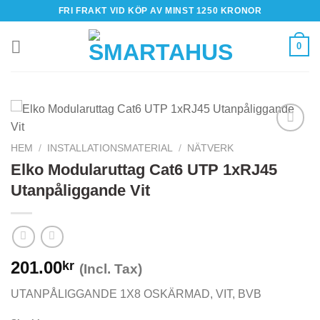
Skip
FRI FRAKT VID KÖP AV MINST 1250 KRONOR
to
content
0
HEM
/
INSTALLATIONSMATERIAL
/
NÄTVERK
Elko Modularuttag Cat6 UTP 1xRJ45
Utanpåliggande Vit
201.00
kr
(Incl. Tax)
UTANPÅLIGGANDE 1X8 OSKÄRMAD, VIT, BVB