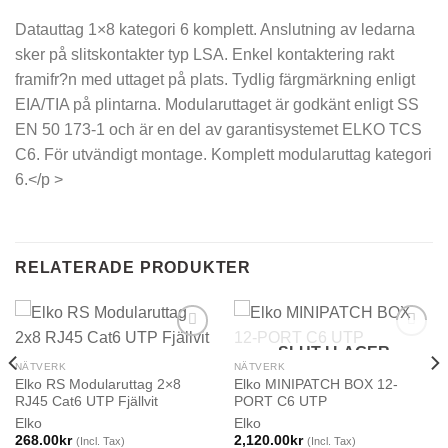
Datauttag 1×8 kategori 6 komplett. Anslutning av ledarna
sker på slitskontakter typ LSA. Enkel kontaktering rakt
framifr?n med uttaget på plats. Tydlig färgmärkning enligt
EIA/TIA på plintarna. Modularuttaget är godkänt enligt SS
EN 50 173-1 och är en del av garantisystemet ELKO TCS
C6. För utvändigt montage. Komplett modularuttag kategori
6.</p >
RELATERADE PRODUKTER
SLUT I LAGER
NÄTVERK
NÄTVERK
Elko RS Modularuttag 2×8
Elko MINIPATCH BOX 12-
RJ45 Cat6 UTP Fjällvit
PORT C6 UTP
Elko
Elko
268.00
kr
2,120.00
kr
(Incl. Tax)
(Incl. Tax)