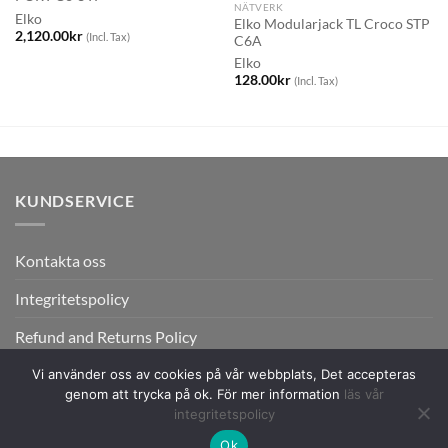
NÄTVERK
Elko
Elko Modularjack TL Croco STP
2,120.00
kr
(Incl. Tax)
C6A
Elko
128.00
kr
(Incl. Tax)
KUNDSERVICE
Kontakta oss
Integritetspolicy
Refund and Returns Policy
Vi använder oss av cookies på vår webbplats, Det accepteras
genom att trycka på ok. För mer information
läs vår
integritetspolicy
Ok