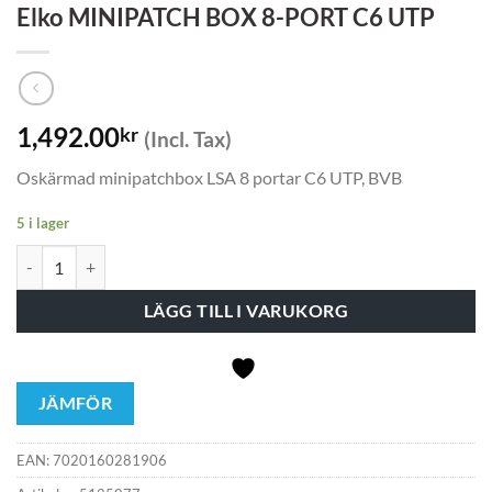
Elko MINIPATCH BOX 8-PORT C6 UTP
1,492.00
kr
(Incl. Tax)
Oskärmad minipatchbox LSA 8 portar C6 UTP, BVB
5 i lager
Elko MINIPATCH BOX 8-PORT C6 UTP mängd
LÄGG TILL I VARUKORG
JÄMFÖR
EAN:
7020160281906