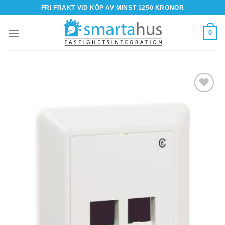
Skip
FRI FRAKT VID KÖP AV MINST 1250 KRONOR
to
content
0