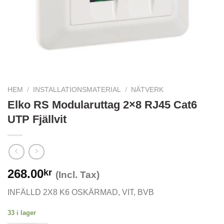
HEM
/
INSTALLATIONSMATERIAL
/
NÄTVERK
Elko RS Modularuttag 2×8 RJ45 Cat6
UTP Fjällvit
268.00
kr
(Incl. Tax)
INFÄLLD 2X8 K6 OSKÄRMAD, VIT, BVB
33 i lager