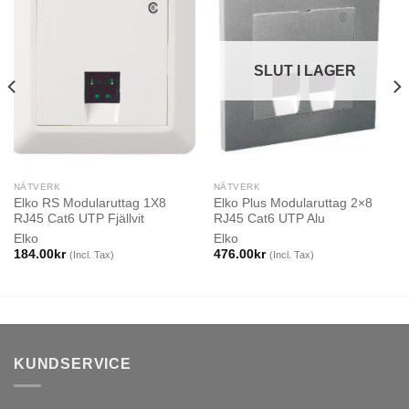
SLUT I LAGER
NÄTVERK
NÄTVERK
Elko RS Modularuttag 1X8
Elko Plus Modularuttag 2×8
RJ45 Cat6 UTP Fjällvit
RJ45 Cat6 UTP Alu
Elko
Elko
184.00
kr
476.00
kr
(Incl. Tax)
(Incl. Tax)
KUNDSERVICE