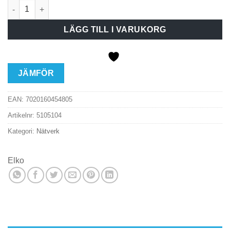
Elko RS Modularuttag 2x8 RJ45 Cat6 UTP Fjällvit mängd
LÄGG TILL I VARUKORG
JÄMFÖR
EAN:
7020160454805
Artikelnr:
5105104
Kategori:
Nätverk
Elko