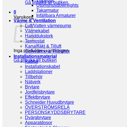
Tillbehör
Gå tillbaka till butiken
Utomshusdownlights
Takarmatur
0
Infällbara Armaturer
Varukorg
Värme & Ventilation
Luft/Vatten värmepump
Värmekabel
Handdukstork
Termostat
Kanalfläkt & Tilluft
Inga produkter i varukorgen.
Golvvärme & Tillbehör
Installationsmaterial
Gå tillbaka till butiken
Kablar
Installationskabel
Laddstationer
Tillbehör
Nätverk
Brytare
Jordfelsbrytare
Effektbrytare
Schneider Huvudbrytare
ÖVERSTRÖMSRELÄ
PERSONSKYDDSBRYTARE
Dvärgbrytare
Apparatdosor