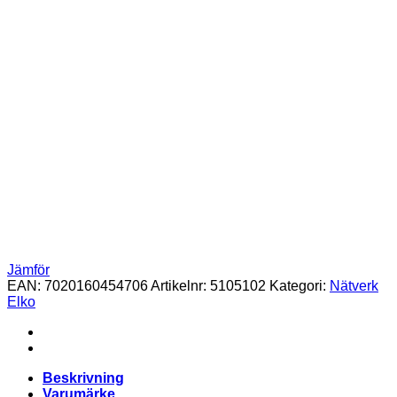
Jämför
EAN:
7020160454706
Artikelnr:
5105102
Kategori:
Nätverk
Elko
Beskrivning
Varumärke