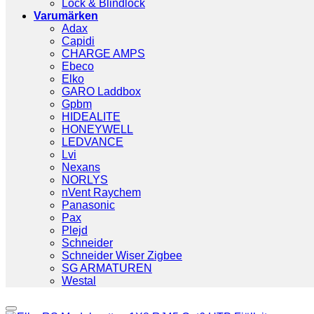
Lock & Blindlock
Varumärken
Adax
Capidi
CHARGE AMPS
Ebeco
Elko
GARO Laddbox
Gpbm
HIDEALITE
HONEYWELL
LEDVANCE
Lvi
Nexans
NORLYS
nVent Raychem
Panasonic
Pax
Plejd
Schneider
Schneider Wiser Zigbee
SG ARMATUREN
Westal