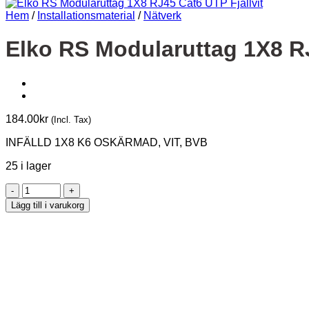
Hem
/
Installationsmaterial
/
Nätverk
Elko RS Modularuttag 1X8 RJ
184.00
kr
(Incl. Tax)
INFÄLLD 1X8 K6 OSKÄRMAD, VIT, BVB
25 i lager
Elko
RS
Lägg till i varukorg
Modularuttag
1X8
RJ45
Cat6
UTP
Fjällvit
mängd