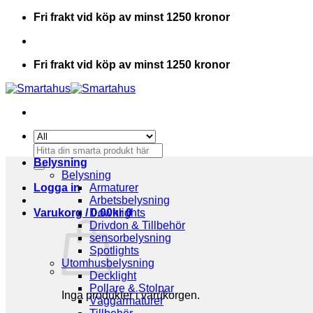
Skip
Fri frakt vid köp av minst 1250 kronor
to
content
Fri frakt vid köp av minst 1250 kronor
Sök
efter:
Belysning
Belysning
Logga in
Armaturer
Arbetsbelysning
Varukorg /
Downlights
0.00
kr
0
Drivdon & Tillbehör
sensorbelysning
Spotlights
Utomhusbelysning
Decklight
Pollare & Stolpar
Inga produkter i varukorgen.
Väggarmaturer