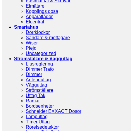
Fästmatrial & Skruvar
Elmätare
Kopplings dosa
Apparatlådor
Elcentral
Smartahus
Dörrklockor
Sändare & mottagare
Wiser
Plejd
Uncategorized
Strömställare & Vägguttag
Ljusreglering
Dimmer Trafo
Dimmer
Antennuttag
Vägguttag
Strömställare
Uttag Tak
Ramar
Bordsenheter
Schneider EXXACT Dosor
Lamputtag
Timer Uttag
Rörelsedetektor